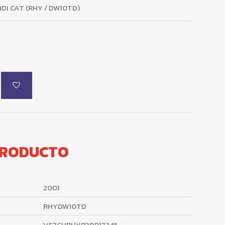
DI CAT (RHY / DW10TD)
PRODUCTO
2001
RHYDW10TD
VF7CHRHYB39017245