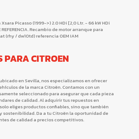
ara Picasso (1999->) 2.0 HDi [2,0 Ltr. - 66 kW HDi
E REFERENCIA. Recambio de motor arranque para
cat (rhy / dw10td) referencia OEM IAM
S PARA CITROEN
bicado en Sevilla, nos especializamos en ofrecer
ehículos de la marca Citroën. Contamos con un
osamente seleccionado para asegurar que cada pieza
dares de calidad. Al adquirir tus repuestos en
olo eliges productos confiables, sino que también
 y sostenibilidad. Da a tu Citroën la oportunidad de
ntes de calidad a precios competitivos.