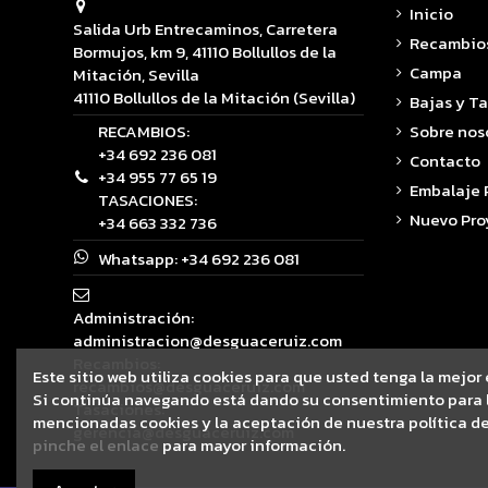
Inicio
Salida Urb Entrecaminos, Carretera
Recambio
Bormujos, km 9, 41110 Bollullos de la
Campa
Mitación, Sevilla
41110 Bollullos de la Mitación (Sevilla)
Bajas y T
RECAMBIOS:
Sobre nos
+34 692 236 081
Contacto
+34 955 77 65 19
Embalaje
TASACIONES:
Nuevo Pro
+34 663 332 736
Whatsapp:
+34 692 236 081
Administración:
administracion@desguaceruiz.com
Recambios:
Este sitio web utiliza cookies para que usted tenga la mejor
recambios@desguaceruiz.com
Si continúa navegando está dando su consentimiento para l
Tasaciones:
mencionadas cookies y la aceptación de nuestra política de
gerencia@desguaceruiz.com
pinche el enlace
para mayor información.