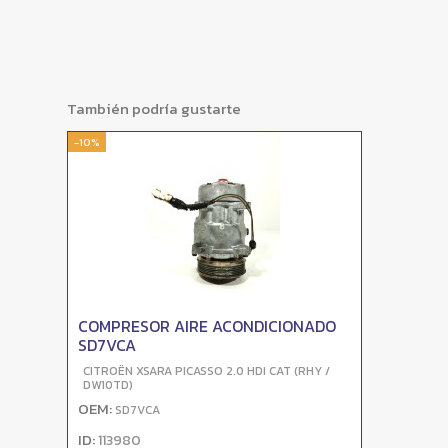
También podría gustarte
-10%
COMPRESOR AIRE ACONDICIONADO
SD7VCA
CITROËN XSARA PICASSO 2.0 HDI CAT (RHY /
DW10TD)
OEM:
SD7VCA
ID:
113980