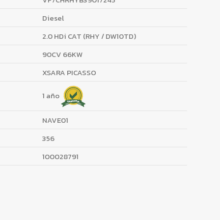
Diesel
2.0 HDi CAT (RHY / DW10TD)
90CV 66KW
XSARA PICASSO
1 año
NAVE01
356
100028791