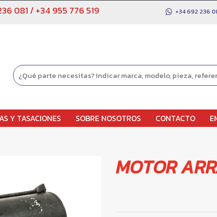
236 081
/
+34 955 776 519
+34 692 236 0
AS Y TASACIONES
SOBRE NOSOTROS
CONTACTO
E
MOTOR AR