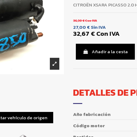
CITROËN XSARA PICASSO 2.0 H
36,30 €
Con IVA
27,00 €
Sin IVA
32,67 €
Con IVA
Añadir a la cesta
DETALLES DE 
Año fabricación
tar vehículo de origen
Código motor
Bastidor