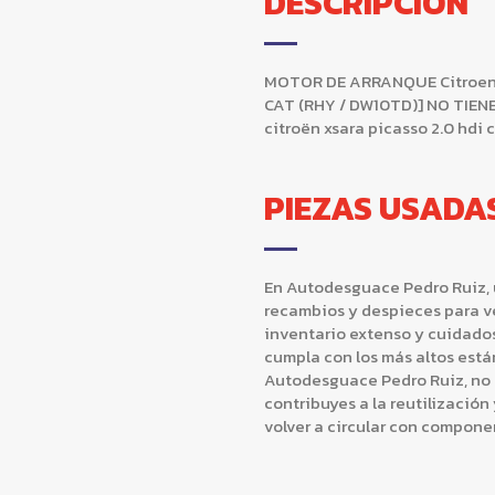
DESCRIPCIÓN
MOTOR DE ARRANQUE Citroen Xs
CAT (RHY / DW10TD)] NO TIEN
citroën xsara picasso 2.0 hdi 
PIEZAS USADA
En Autodesguace Pedro Ruiz, u
recambios y despieces para v
inventario extenso y cuidad
cumpla con los más altos están
Autodesguace Pedro Ruiz, no s
contribuyes a la reutilización
volver a circular con compone