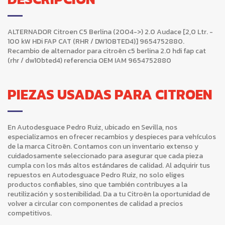
ALTERNADOR Citroen C5 Berlina (2004->) 2.0 Audace [2,0 Ltr. -
100 kW HDi FAP CAT (RHR / DW10BTED4)] 9654752880.
Recambio de alternador para citroën c5 berlina 2.0 hdi fap cat
(rhr / dw10bted4) referencia OEM IAM 9654752880
PIEZAS USADAS PARA CITROEN
En Autodesguace Pedro Ruiz, ubicado en Sevilla, nos
especializamos en ofrecer recambios y despieces para vehículos
de la marca Citroën. Contamos con un inventario extenso y
cuidadosamente seleccionado para asegurar que cada pieza
cumpla con los más altos estándares de calidad. Al adquirir tus
repuestos en Autodesguace Pedro Ruiz, no solo eliges
productos confiables, sino que también contribuyes a la
reutilización y sostenibilidad. Da a tu Citroën la oportunidad de
volver a circular con componentes de calidad a precios
competitivos.