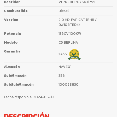
Bastidor
VF7RCRHRG76631755
Combustible
Diesel
Versión
2.0 HDi FAP CAT (RHR /
DW10BTED4)
Potencia
136CV 100KW
Modelo
C5 BERLINA
Garantia
1 año
Almacén
NAVE01
SubAlmacén
356
SubSubAlmacén
100028830
Fecha disponible:
2024-06-13
DESCRIPCIÓN