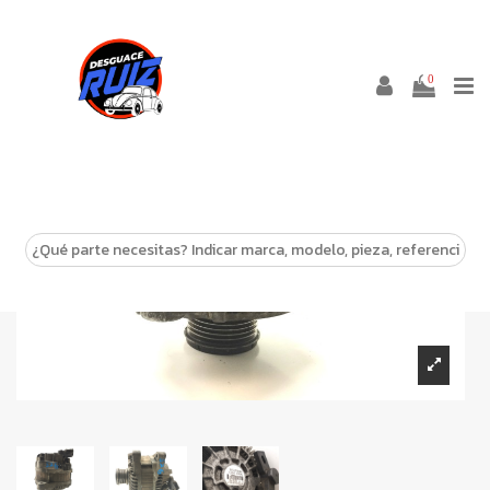
0
-10%