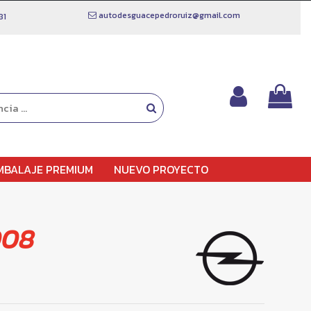
autodesguacepedroruiz@gmail.com
81
MBALAJE PREMIUM
NUEVO PROYECTO
008