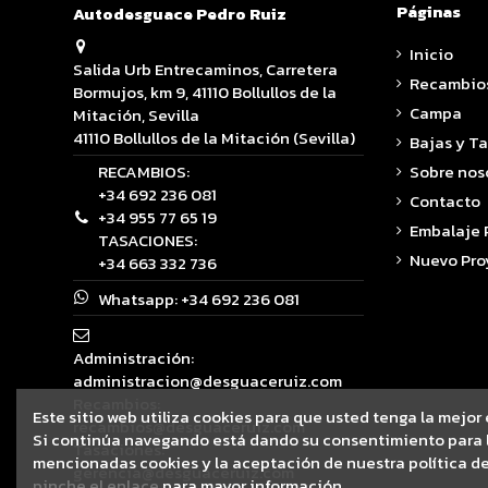
Páginas
Autodesguace Pedro Ruiz
Inicio
Salida Urb Entrecaminos, Carretera
Recambio
Bormujos, km 9, 41110 Bollullos de la
Campa
Mitación, Sevilla
41110 Bollullos de la Mitación (Sevilla)
Bajas y T
RECAMBIOS:
Sobre nos
+34 692 236 081
Contacto
+34 955 77 65 19
Embalaje
TASACIONES:
Nuevo Pro
+34 663 332 736
Whatsapp:
+34 692 236 081
Administración:
administracion@desguaceruiz.com
Recambios:
Este sitio web utiliza cookies para que usted tenga la mejor
recambios@desguaceruiz.com
Si continúa navegando está dando su consentimiento para l
Tasaciones:
mencionadas cookies y la aceptación de nuestra política de
gerencia@desguaceruiz.com
pinche el enlace
para mayor información.