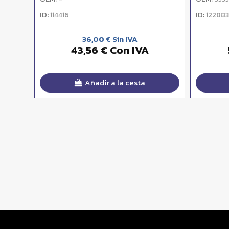
ID:
ID:
114416
122883
36,00 € Sin IVA
43,56 € Con IVA
Añadir a la cesta