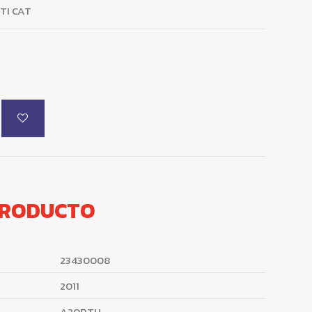
DTI CAT
PRODUCTO
23430008
2011
A20DTH