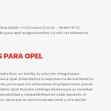
ina (2008->) 2.0 Cosmo [2,0 Ltr. - 96 kW CDTI]
 para opel insignia berlina 2.0 cdti cat referencia
S PARA OPEL
ro Ruiz, en Sevilla, tu solución integral para
marca Opel. Entendemos la importancia de mantener tu
es, por lo que nos esforzamos en proporcionar piezas
odelos Opel. Nuestro catálogo destaca por su variedad
durabilidad y compatibilidad en cada repuesto. Al
z, optas por un servicio excepcional y una opción