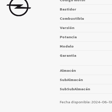
Bastidor
Combustible
Versión
Potencia
Modelo
Garantia
Almacén
SubAlmacén
SubSubAlmacén
Fecha disponible:
2024-06-13