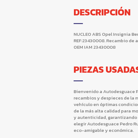
DESCRIPCIÓN
NUCLEO ABS Opel Insignia Berl
REF:23430008. Recambio de abs
OEM IAM 23430008
PIEZAS USADA
Bienvenido a Autodesguace Ped
recambios y despieces de la 
vehículo en óptimas condicion
de la más alta calidad para m
y autenticidad, garantizando 
elegir Autodesguace Pedro Rui
eco-amigable y económica.