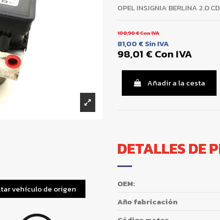
OPEL INSIGNIA BERLINA 2.0 C
108,90 €
Con IVA
81,00 €
Sin IVA
98,01 €
Con IVA
Añadir a la cesta
DETALLES DE 
OEM:
tar vehículo de origen
Año fabricación
Código motor