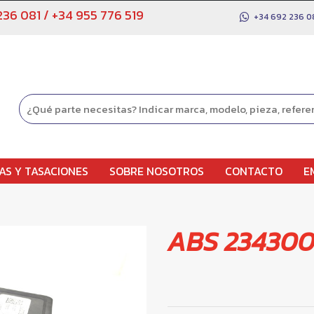
236 081
/
+34 955 776 519
+34 692 236 0
AS Y TASACIONES
SOBRE NOSOTROS
CONTACTO
E
ABS 23430