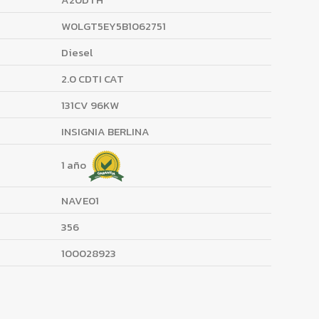
W0LGT5EY5B1062751
Diesel
2.0 CDTI CAT
131CV 96KW
INSIGNIA BERLINA
1 año
NAVE01
356
100028923