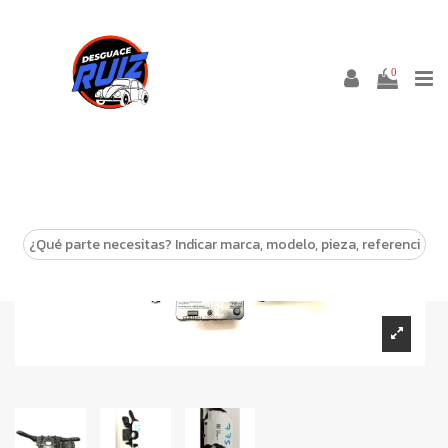
0
-10%