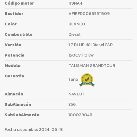
Código motor
R9NA4
Bastidor
VF1RFD00665511509
Color
BLANCO
Combustible
Diesel
Versión
1.7 BLUE dCi Diesel FAP
Potencia
150CV 110KW
Modelo
TALISMAN GRANDTOUR
Garantia
1 año
Almacén
NAVE01
SubAlmacén
356
SubSubAlmacén
100029048
Fecha disponible:
2024-06-13