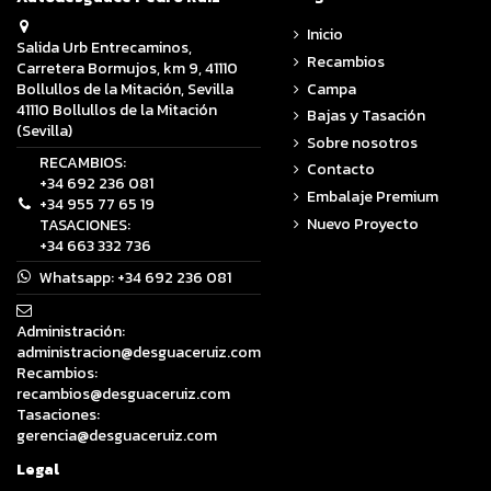
Inicio
Salida Urb Entrecaminos,
Recambios
Carretera Bormujos, km 9, 41110
Campa
Bollullos de la Mitación, Sevilla
41110 Bollullos de la Mitación
Bajas y Tasación
(Sevilla)
Sobre nosotros
RECAMBIOS:
Contacto
+34 692 236 081
Embalaje Premium
+34 955 77 65 19
Nuevo Proyecto
TASACIONES:
+34 663 332 736
Whatsapp:
+34 692 236 081
Administración:
administracion@desguaceruiz.com
Recambios:
recambios@desguaceruiz.com
Tasaciones:
gerencia@desguaceruiz.com
Legal