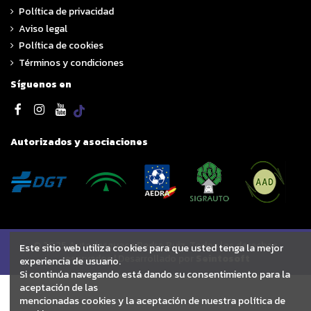
Política de privacidad
Aviso legal
Política de cookies
Términos y condiciones
Síguenos en
Autorizados y asociaciones
© 2025 Autodesguace Pedro Ruiz. Todos los derechos
Este sitio web utiliza cookies para que usted tenga la mejor
reservados | Desarrollado por
Seintosoft
experiencia de usuario.
Si continúa navegando está dando su consentimiento para la
aceptación de las
mencionadas cookies y la aceptación de nuestra política de