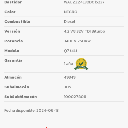
Bastidor
WAUZZZ4L3DD015237
Color
NEGRO
Combustible
Diesel
Versión
4.2 V8 32V TDI Biturbo
Potencia
340CV 250KW
Modelo
Q7 (4L)
Garantia
1 año
Almacén
49349
SubAlmacén
305
SubSubAlmacén
100027808
Fecha disponible:
2024-06-13