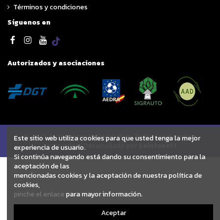
Términos y condiciones
Síguenos en
Autorizados y asociaciones
© 2025 Autodesguace Pedro Ruiz. Todos los derechos
Este sitio web utiliza cookies para que usted tenga la mejor
reservados | Desarrollado por
Seintosoft
experiencia de usuario.
Si continúa navegando está dando su consentimiento para la
aceptación de las
mencionadas cookies y la aceptación de nuestra política de
cookies,
pinche el enlace
para mayor información.
Aceptar