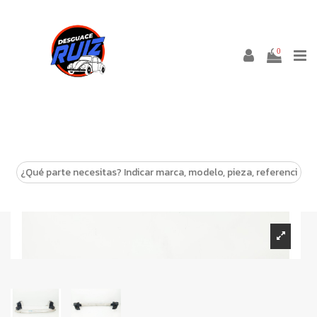
0
-10%