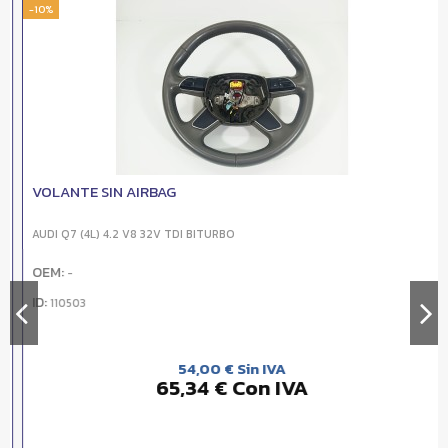
-10%
VOLANTE SIN AIRBAG
AUDI Q7 (4L) 4.2 V8 32V TDI BITURBO
OEM:
-
ID:
110503
54,00 € Sin IVA
65,34 € Con IVA