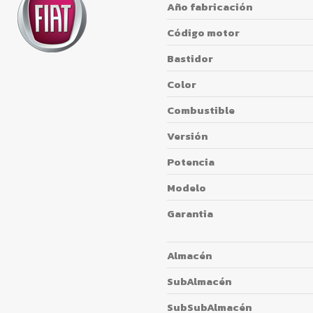
Año fabricación
Código motor
Bastidor
Color
Combustible
Versión
Potencia
Modelo
Garantia
Almacén
SubAlmacén
SubSubAlmacén