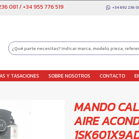
236 081
/
+34 955 776 519
+34 692 236 0
AS Y TASACIONES
SOBRE NOSOTROS
CONTACTO
E
MANDO CAL
AIRE ACON
1SK601X9A