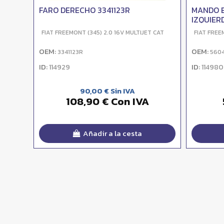
FARO DERECHO 3341123R
MANDO 
IZQUIER
FIAT FREEMONT (345) 2.0 16V MULTIJET CAT
FIAT FREE
OEM:
OEM:
3341123R
560
ID:
ID:
114929
114980
90,00 € Sin IVA
108,90 € Con IVA
Añadir a la cesta