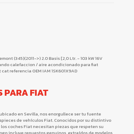
nt (345)(2011->) 2.0 Basis [2,0 Ltr. - 103 kW 16V
ndo calefaccion / aire acondicionado para fiat
et cat referencia OEM IAM 1SK601X9AD
S PARA FIAT
bicado en Sevilla, nos enorgullece ser tu fuente
spieces de vehículos Fiat. Conocidos por su distintivo
d, los coches Fiat necesitan piezas que respeten su
logo incluye repuestos genuinos, extraídos de modelos