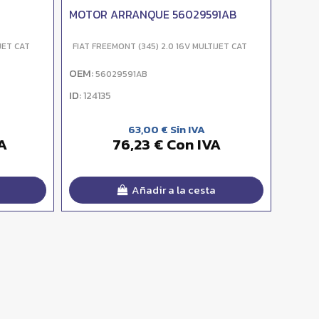
MOTOR ARRANQUE 56029591AB
JET CAT
FIAT FREEMONT (345) 2.0 16V MULTIJET CAT
OEM:
56029591AB
ID:
124135
63,00 € Sin IVA
A
76,23 € Con IVA
Añadir a la cesta