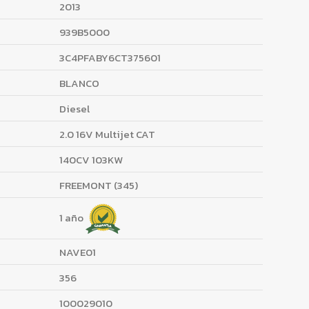
2013
939B5000
3C4PFABY6CT375601
BLANCO
Diesel
2.0 16V Multijet CAT
140CV 103KW
FREEMONT (345)
1 año
NAVE01
356
100029010