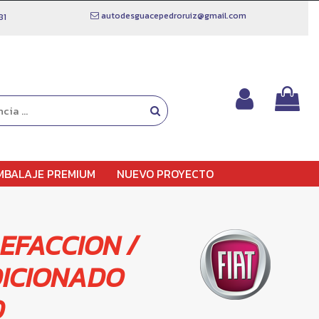
autodesguacepedroruiz@gmail.com
81
MBALAJE PREMIUM
NUEVO PROYECTO
EFACCION /
DICIONADO
D