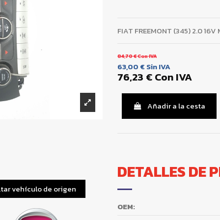
FIAT FREEMONT (345) 2.0 16V
84,70 €
Con IVA
63,00 €
Sin IVA
76,23 €
Con IVA
Añadir a la cesta
DETALLES DE 
tar vehículo de origen
OEM: