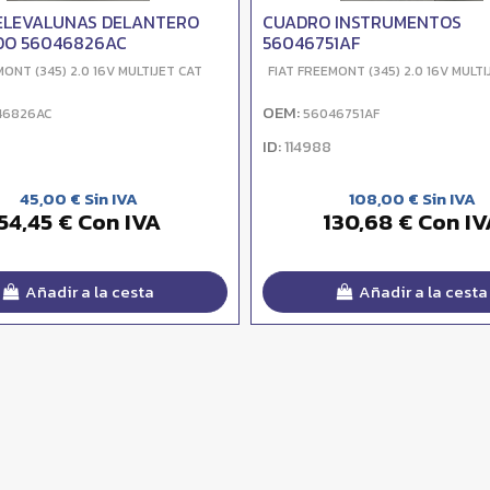
ELEVALUNAS DELANTERO
CUADRO INSTRUMENTOS
DO 56046826AC
56046751AF
MONT (345) 2.0 16V MULTIJET CAT
FIAT FREEMONT (345) 2.0 16V MULTI
OEM:
46826AC
56046751AF
ID:
114988
45,00 € Sin IVA
108,00 € Sin IVA
54,45 € Con IVA
130,68 € Con IV
Añadir a la cesta
Añadir a la cesta