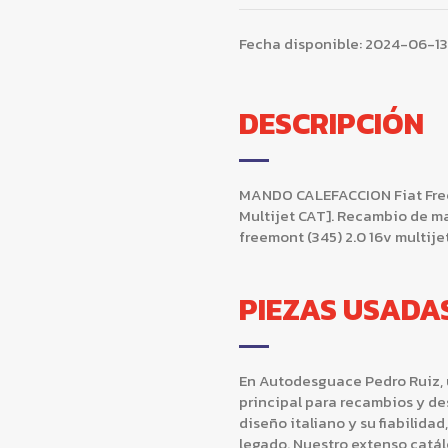
Fecha disponible:
2024-06-13
DESCRIPCIÓN
MANDO CALEFACCION Fiat Freemo
Multijet CAT]. Recambio de ma
freemont (345) 2.0 16v multij
PIEZAS USADA
En Autodesguace Pedro Ruiz, u
principal para recambios y de
diseño italiano y su fiabilida
legado. Nuestro extenso catá