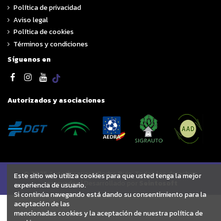
Política de privacidad
Aviso legal
Política de cookies
Términos y condiciones
Síguenos en
Autorizados y asociaciones
© 2025 Autodesguace Pedro Ruiz. Todos los derechos
Este sitio web utiliza cookies para que usted tenga la mejor
reservados | Desarrollado por
Seintosoft
experiencia de usuario.
Si continúa navegando está dando su consentimiento para la
aceptación de las
mencionadas cookies y la aceptación de nuestra política de