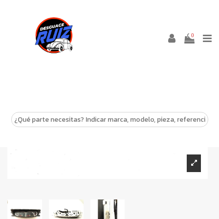
0
-10%