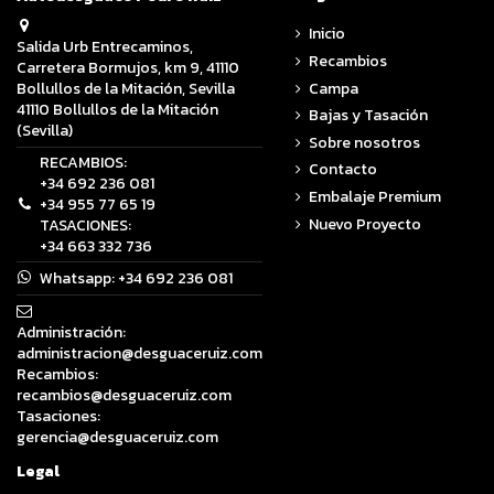
Inicio
Salida Urb Entrecaminos,
Recambios
Carretera Bormujos, km 9, 41110
Campa
Bollullos de la Mitación, Sevilla
41110 Bollullos de la Mitación
Bajas y Tasación
(Sevilla)
Sobre nosotros
RECAMBIOS:
Contacto
+34 692 236 081
Embalaje Premium
+34 955 77 65 19
Nuevo Proyecto
TASACIONES:
+34 663 332 736
Whatsapp:
+34 692 236 081
Administración:
administracion@desguaceruiz.com
Recambios:
recambios@desguaceruiz.com
Tasaciones:
gerencia@desguaceruiz.com
Legal