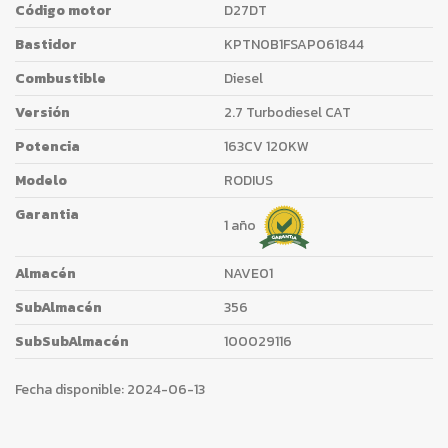
Código motor
D27DT
Bastidor
KPTN0B1FSAP061844
Combustible
Diesel
Versión
2.7 Turbodiesel CAT
Potencia
163CV 120KW
Modelo
RODIUS
Garantia
1 año
Almacén
NAVE01
SubAlmacén
356
SubSubAlmacén
100029116
Fecha disponible:
2024-06-13