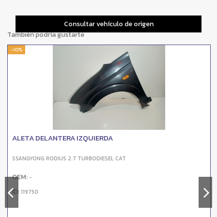
Consultar vehículo de origen
También podría gustarte
-10%
ALETA DELANTERA IZQUIERDA
SSANGYONG RODIUS 2.7 TURBODIESEL CAT
OEM:
-
ID:
119750