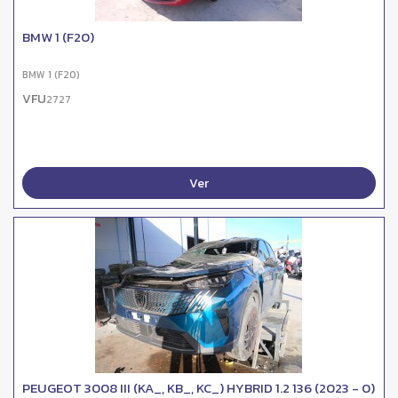
BMW 1 (F20)
BMW 1 (F20)
VFU
2727
Ver
PEUGEOT 3008 III (KA_, KB_, KC_) HYBRID 1.2 136 (2023 - 0)