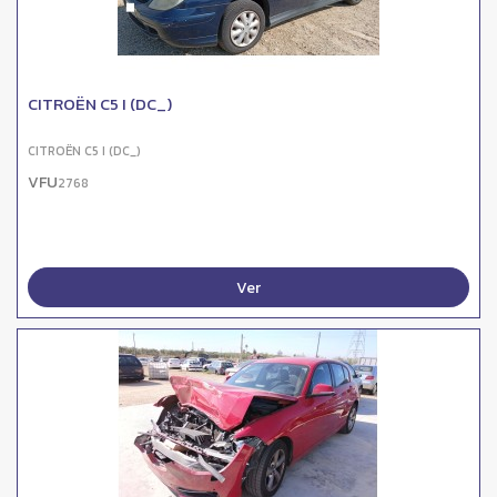
CITROËN C5 I (DC_)
CITROËN C5 I (DC_)
VFU
2768
Ver