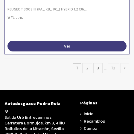
PEUGEOT 3008 III (KA_, KB_, KC_) HYBRID 1.2 136...
VFU
2716
Ver
1
2
3
…
10
Páginas
Autodesguace Pedro Ruiz
Inicio
Salida Urb Entrecaminos,
Recambios
Carretera Bormujos, km 9, 41110
Campa
Bollullos de la Mitación, Sevilla