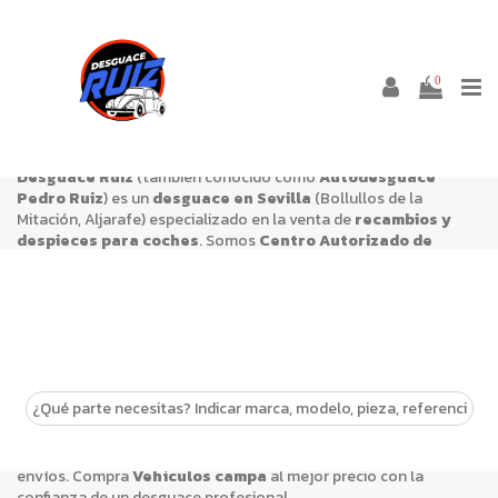
VEHÍCULOS CAMPA
0
Desguace Ruiz
(también conocido como
Autodesguace
Pedro Ruiz
) es un
desguace en Sevilla
(Bollullos de la
Mitación, Aljarafe) especializado en la venta de
recambios y
despieces para coches
. Somos
Centro Autorizado de
Tratamiento (CAT/VFU)
y trabajamos con piezas de segunda
mano revisadas, una alternativa económica y sostenible para
reparar tu vehículo.
En esta categoría encontrarás
Vehículos campa
de desguace,
con stock para múltiples marcas y modelos. Si necesitas
confirmar referencias o compatibilidades, nuestro equipo puede
asesorarte antes de la compra.
Estamos en
Salida Urb. Entrecaminos, Carretera Bormujos,
km 9, 41110 Bollullos de la Mitación, Sevilla
y realizamos
envíos. Compra
Vehículos campa
al mejor precio con la
confianza de un desguace profesional.