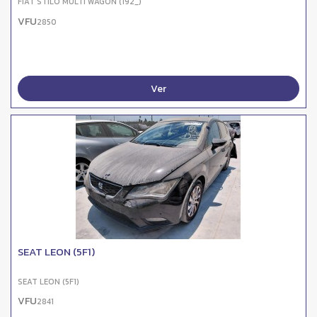
FIAT STILO MULTI WAGON (192_)
VFU
2850
Ver
SEAT LEON (5F1)
SEAT LEON (5F1)
VFU
2841