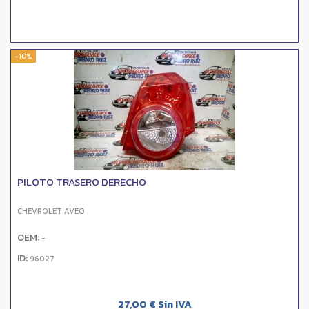
-10%
PILOTO TRASERO DERECHO
CHEVROLET AVEO
OEM:
-
ID:
96027
27,00 € Sin IVA