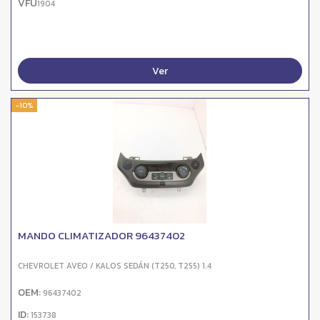
VFU
1904
Ver
-10%
MANDO CLIMATIZADOR 96437402
CHEVROLET AVEO / KALOS SEDÁN (T250, T255) 1.4
OEM:
96437402
ID:
153738