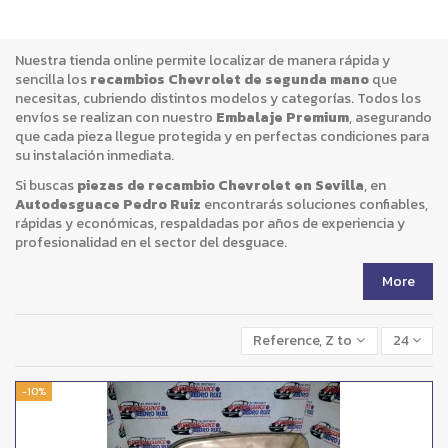
vehículo con piezas originales o compatibles, de manera segura
y económica.
Nuestra tienda online permite localizar de manera rápida y
sencilla los
recambios Chevrolet de segunda mano
que
necesitas, cubriendo distintos modelos y categorías. Todos los
envíos se realizan con nuestro
Embalaje Premium
, asegurando
que cada pieza llegue protegida y en perfectas condiciones para
su instalación inmediata.
Si buscas
piezas de recambio Chevrolet en Sevilla
, en
Autodesguace Pedro Ruiz
encontrarás soluciones confiables,
rápidas y económicas, respaldadas por años de experiencia y
profesionalidad en el sector del desguace.
More
Reference, Z to A
24
-10%