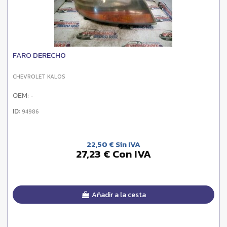
FARO DERECHO
CHEVROLET KALOS
OEM:
-
ID:
94986
22,50 € Sin IVA
27,23 € Con IVA
Añadir a la cesta