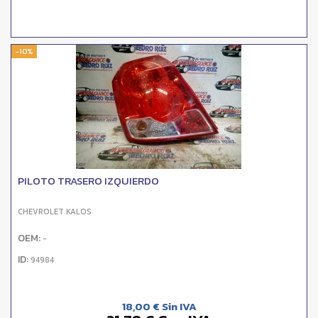
-10%
PILOTO TRASERO IZQUIERDO
CHEVROLET KALOS
OEM:
-
ID:
94984
18,00 € Sin IVA