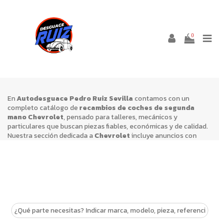
REPUESTOS USADOS
0
CHEVROLET
En
Autodesguace Pedro Ruiz Sevilla
contamos con un
completo catálogo de
recambios de coches de segunda
mano Chevrolet
, pensado para talleres, mecánicos y
particulares que buscan piezas fiables, económicas y de calidad.
Nuestra sección dedicada a
Chevrolet
incluye anuncios con
motores, cajas de cambios, alternadores, faros, puertas,
paragolpes, neumáticos y otros despieces, todos revisados y
listos para su instalación inmediata.
Cada
recambio usado Chevrolet
ha sido cuidadosamente
inspeccionado para garantizar su correcto funcionamiento y
durabilidad. En
Autodesguace Pedro Ruiz
apostamos por la
economía circular y la sostenibilidad, ofreciendo a nuestros
clientes en Sevilla la posibilidad de prolongar la vida de su