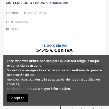
SISTEMA AUDIO / RADIO CD 96628256
CHEVROLET EPICA (KL1_) 2.0 D
OEM:
96628256
ID:
153724
45,00 € Sin IVA
54,45 € Con IVA
Este sitio web utiliza cookies para que usted tenga la mejor
experiencia de usuario.
Añadir a la cesta
Si continúa navegando está dando su consentimiento para la
aceptación de las
mencionadas cookies y la aceptación de nuestra política de
cookies,
pinche el enlace
para mayor información.
Aceptar
1
2
3
…
8