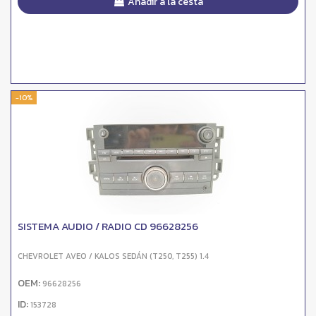
Añadir a la cesta
-10%
SISTEMA AUDIO / RADIO CD 96628256
CHEVROLET AVEO / KALOS SEDÁN (T250, T255) 1.4
OEM:
96628256
ID:
153728