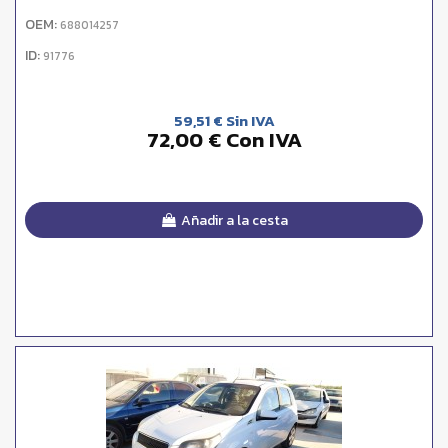
OEM:
688014257
ID:
91776
59,51 € Sin IVA
72,00 € Con IVA
Añadir a la cesta