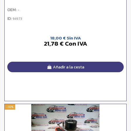
OEM:
-
ID:
94973
18,00 € Sin IVA
21,78 € Con IVA
Añadir a la cesta
-10%