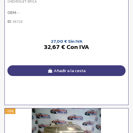
CHEVROLET EPICA
OEM:
-
ID:
95723
27,00 € Sin IVA
32,67 € Con IVA
Añadir a la cesta
-10%