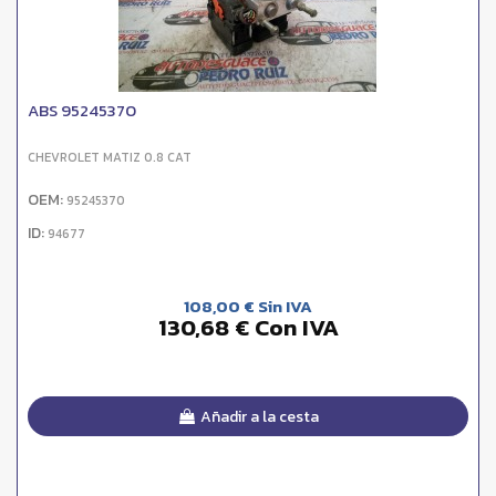
ABS 95245370
CHEVROLET MATIZ 0.8 CAT
OEM:
95245370
ID:
94677
108,00 € Sin IVA
130,68 € Con IVA
Añadir a la cesta