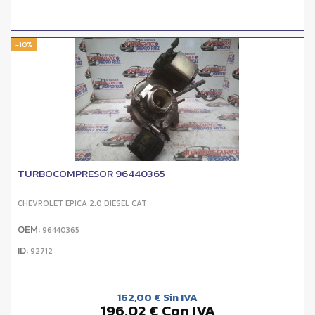
-10%
TURBOCOMPRESOR 96440365
CHEVROLET EPICA 2.0 DIESEL CAT
OEM:
96440365
ID:
92712
162,00 € Sin IVA
196,02 € Con IVA