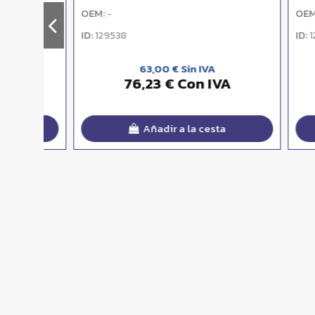
OEM:
OEM:
-
-
ID:
ID:
129538
12954
63,00 € Sin IVA
76,23 € Con IVA
3
Añadir a la cesta