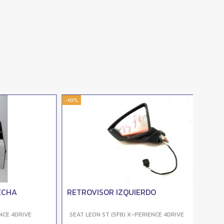
-10%
-10%
RETROVISOR IZQUIERDO
RETR
DRIVE
SEAT LEON ST (5F8) X-PERIENCE 4DRIVE
SEAT L