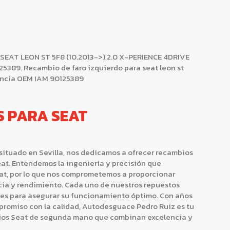
AT LEON ST 5F8 (10.2013->) 2.0 X-PERIENCE 4DRIVE
0125389. Recambio de faro izquierdo para seat leon st
rencia OEM IAM 90125389
S PARA SEAT
situado en Sevilla, nos dedicamos a ofrecer recambios
at. Entendemos la ingeniería y precisión que
at, por lo que nos comprometemos a proporcionar
cia y rendimiento. Cada uno de nuestros repuestos
nes para asegurar su funcionamiento óptimo. Con años
promiso con la calidad, Autodesguace Pedro Ruiz es tu
bios Seat de segunda mano que combinan excelencia y