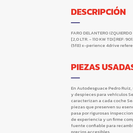
DESCRIPCIÓN
FARO DELANTERO IZQUIERDO SE
[2,0 LTR. - 110 KW TDI] REF: 9
(5f8) x-perience 4drive refe
PIEZAS USADA
En Autodesguace Pedro Ruiz, 
y despieces para vehículos Se
caracterizan a cada coche Se
piezas que preserven su esen
pasa por rigurosas inspeccio
de experiencia y un firme com
fuente confiable para recam
precios accesibles.