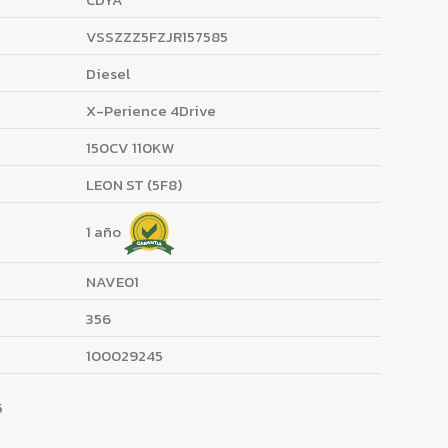
VSSZZZ5FZJR157585
Diesel
X-Perience 4Drive
150CV 110KW
LEON ST (5F8)
1 año
NAVE01
356
100029245
5