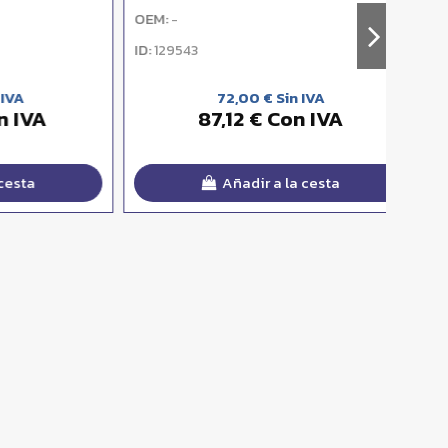
OEM:
OEM:
-
-
ID:
ID:
129543
129
72,00 € Sin IVA
A
87,12 € Con IVA
Añadir a la cesta