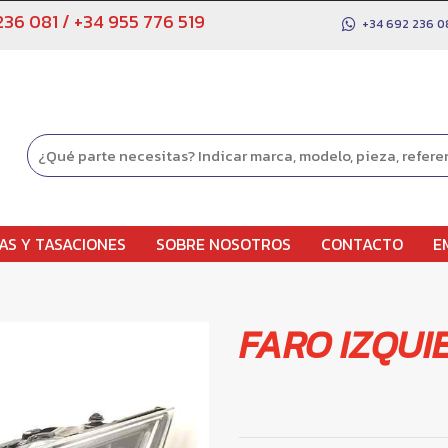
236 081
/
+34 955 776 519
+34 692 236 0
AS Y TASACIONES
SOBRE NOSOTROS
CONTACTO
E
FARO IZQUI