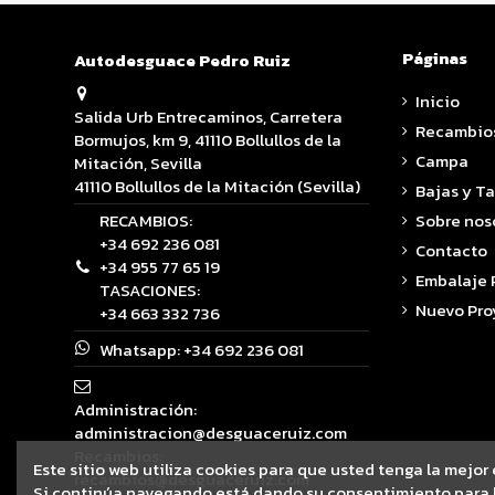
Páginas
Autodesguace Pedro Ruiz
Inicio
Salida Urb Entrecaminos, Carretera
Recambio
Bormujos, km 9, 41110 Bollullos de la
Campa
Mitación, Sevilla
41110 Bollullos de la Mitación (Sevilla)
Bajas y T
RECAMBIOS:
Sobre nos
+34 692 236 081
Contacto
+34 955 77 65 19
Embalaje
TASACIONES:
Nuevo Pro
+34 663 332 736
Whatsapp:
+34 692 236 081
Administración:
administracion@desguaceruiz.com
Recambios:
Este sitio web utiliza cookies para que usted tenga la mejor
recambios@desguaceruiz.com
Si continúa navegando está dando su consentimiento para l