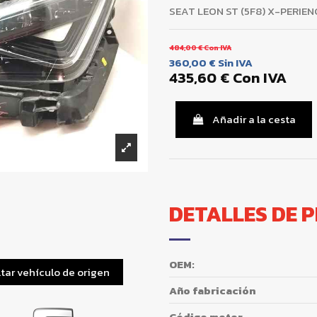
SEAT LEON ST (5F8) X-PERIEN
484,00 €
Con IVA
360,00 €
Sin IVA
435,60 €
Con IVA
Añadir a la cesta
DETALLES DE 
OEM:
tar vehículo de origen
Año fabricación
Código motor