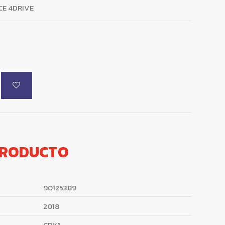
CE 4DRIVE
PRODUCTO
90125389
2018
CDYA