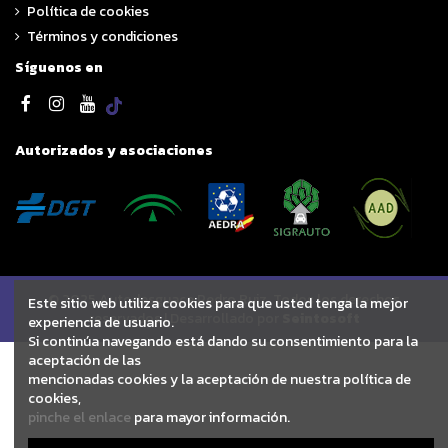
Política de cookies
Términos y condiciones
Síguenos en
Autorizados y asociaciones
© 2025 Autodesguace Pedro Ruiz. Todos los derechos
Este sitio web utiliza cookies para que usted tenga la mejor
reservados | Desarrollado por
Seintosoft
experiencia de usuario.
Si continúa navegando está dando su consentimiento para la
aceptación de las
mencionadas cookies y la aceptación de nuestra política de
cookies,
pinche el enlace
para mayor información.