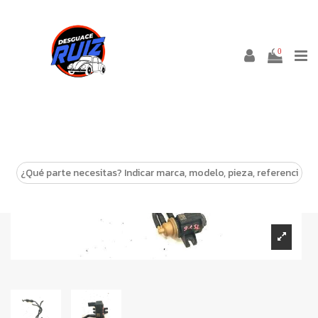
0
-10%