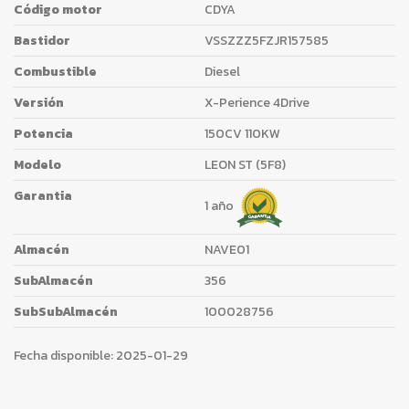
Código motor
CDYA
Bastidor
VSSZZZ5FZJR157585
Combustible
Diesel
Versión
X-Perience 4Drive
Potencia
150CV 110KW
Modelo
LEON ST (5F8)
Garantia
1 año
Almacén
NAVE01
SubAlmacén
356
SubSubAlmacén
100028756
Fecha disponible:
2025-01-29