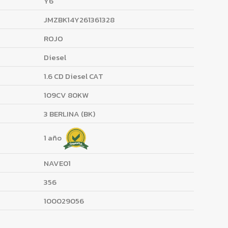
Y6
JMZBK14Y261361328
ROJO
Diesel
1.6 CD Diesel CAT
109CV 80KW
3 BERLINA (BK)
1 año
NAVE01
356
100029056