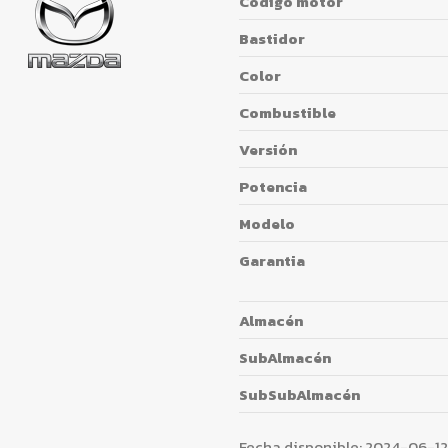
Código motor
Bastidor
Color
Combustible
Versión
Potencia
Modelo
Garantia
Almacén
SubAlmacén
SubSubAlmacén
Fecha disponible:
2024-06-12