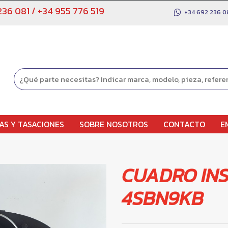
236 081
/
+34 955 776 519
+34 692 236 0
AS Y TASACIONES
SOBRE NOSOTROS
CONTACTO
E
CUADRO IN
4SBN9KB