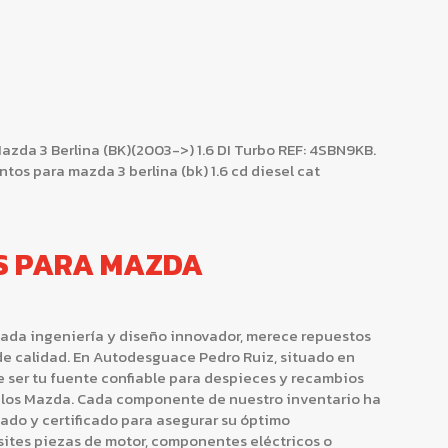
a 3 Berlina (BK)(2003->) 1.6 DI Turbo REF: 4SBN9KB.
os para mazda 3 berlina (bk) 1.6 cd diesel cat
S PARA MAZDA
ada ingeniería y diseño innovador, merece repuestos
 de calidad. En Autodesguace Pedro Ruiz, situado en
e ser tu fuente confiable para despieces y recambios
los Mazda. Cada componente de nuestro inventario ha
do y certificado para asegurar su óptimo
sites piezas de motor, componentes eléctricos o