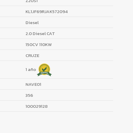
Z20S1
KL1JF69RJAK572094
Diesel
2.0 Diesel CAT
150CV 110KW
CRUZE
1 año
NAVE01
356
100029128