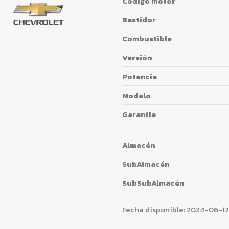
Código motor
Bastidor
Combustible
Versión
Potencia
Modelo
Garantia
Almacén
SubAlmacén
SubSubAlmacén
Fecha disponible:
2024-06-12