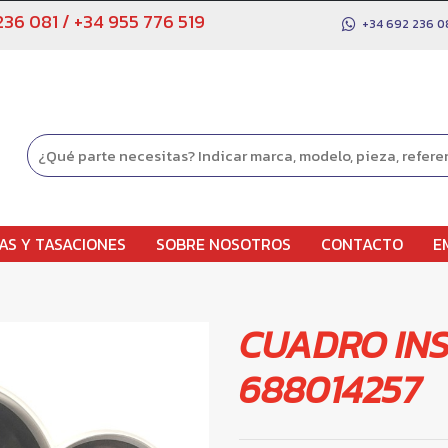
236 081
/
+34 955 776 519
+34 692 236 0
AS Y TASACIONES
SOBRE NOSOTROS
CONTACTO
E
CUADRO IN
688014257