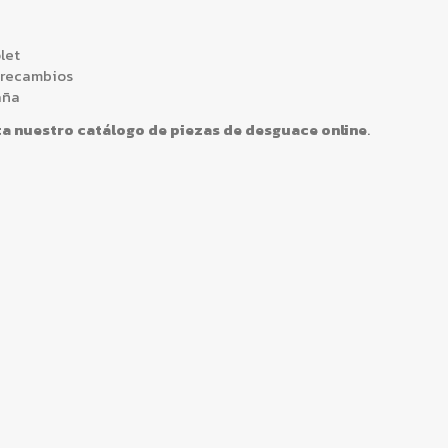
let
 recambios
aña
ta nuestro catálogo de
piezas de desguace online
.