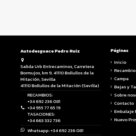
Páginas
Autodesguace Pedro Ruiz
Inicio
Salida Urb Entrecaminos, Carretera
Recambio
Bormujos, km 9, 41110 Bollullos de la
Campa
Mitación, Sevilla
41110 Bollullos de la Mitación (Sevilla)
Bajas y T
RECAMBIOS:
Sobre nos
+34 692 236 081
Contacto
+34 955 77 65 19
Embalaje
TASACIONES:
Nuevo Pro
+34 663 332 736
Whatsapp:
+34 692 236 081