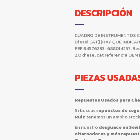
DESCRIPCIÓN
CUADRO DE INSTRUMENTOS Chevr
Diesel CAT] (HAY QUE INDIC
REF:94576293-688014257. Rec
2.0 diesel cat referencia OE
PIEZAS USADA
Repuestos Usados para Chev
Si buscas
repuestos de segu
Ruiz
tenemos un amplio stoc
En nuestro
desguace en Sevil
alternadores y más repues