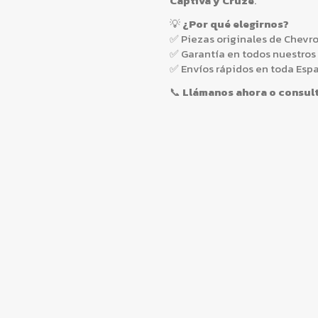
Captiva y Cruze
.
💡
¿Por qué elegirnos?
✅ Piezas originales de Chevro
✅ Garantía en todos nuestros
✅ Envíos rápidos en toda Esp
📞
Llámanos ahora
o consul