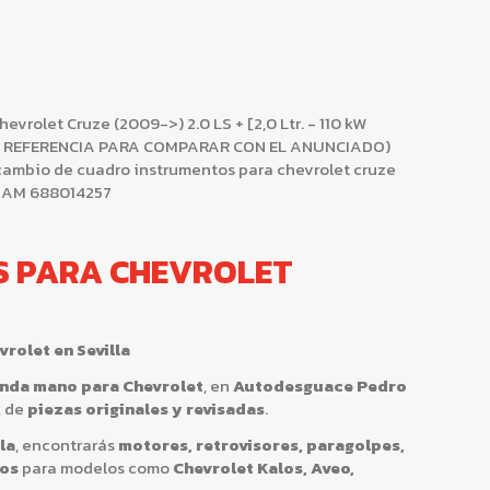
olet Cruze (2009->) 2.0 LS + [2,0 Ltr. - 110 kW
AR REFERENCIA PARA COMPARAR CON EL ANUNCIADO)
ambio de cuadro instrumentos para chevrolet cruze
M IAM 688014257
S PARA CHEVROLET
rolet en Sevilla
nda mano para Chevrolet
, en
Autodesguace Pedro
k de
piezas originales y revisadas
.
la
, encontrarás
motores, retrovisores, paragolpes,
tos
para modelos como
Chevrolet Kalos, Aveo,