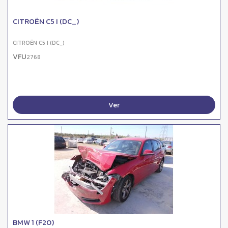
CITROËN C5 I (DC_)
CITROËN C5 I (DC_)
VFU
2768
Ver
BMW 1 (F20)