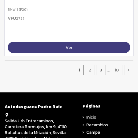
BMW 1 (F20)
VFU
2727
Ver
1
2
3
…
10
Páginas
Autodesguace Pedro Ruiz
Inicio
Salida Urb Entrecaminos,
Recambios
Carretera Bormujos, km 9, 41110
Campa
Bollullos de la Mitación, Sevilla