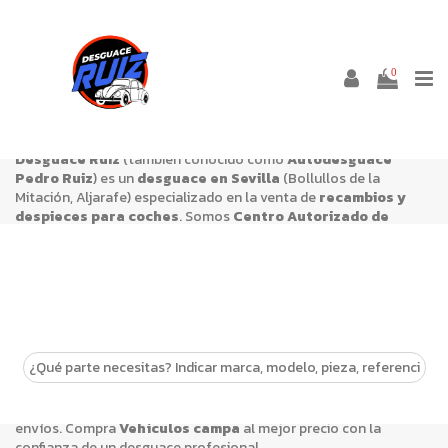
VEHÍCULOS CAMPA
0
Desguace Ruiz
(también conocido como
Autodesguace
Pedro Ruiz
) es un
desguace en Sevilla
(Bollullos de la
Mitación, Aljarafe) especializado en la venta de
recambios y
despieces para coches
. Somos
Centro Autorizado de
Tratamiento (CAT/VFU)
y trabajamos con piezas de segunda
mano revisadas, una alternativa económica y sostenible para
reparar tu vehículo.
En esta categoría encontrarás
Vehículos campa
de desguace,
con stock para múltiples marcas y modelos. Si necesitas
confirmar referencias o compatibilidades, nuestro equipo puede
asesorarte antes de la compra.
Estamos en
Salida Urb. Entrecaminos, Carretera Bormujos,
km 9, 41110 Bollullos de la Mitación, Sevilla
y realizamos
envíos. Compra
Vehículos campa
al mejor precio con la
confianza de un desguace profesional.