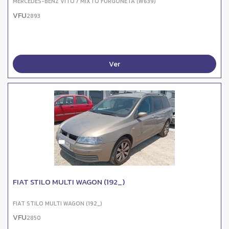
MERCEDES-BENZ VITO / MIXTO FURGONETA (W639)
VFU
2893
Ver
FIAT STILO MULTI WAGON (192_)
FIAT STILO MULTI WAGON (192_)
VFU
2850