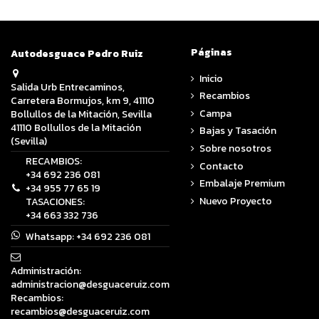
Páginas
Autodesguace Pedro Ruiz
Inicio
Salida Urb Entrecaminos,
Recambios
Carretera Bormujos, km 9, 41110
Campa
Bollullos de la Mitación, Sevilla
41110 Bollullos de la Mitación
Bajas y Tasación
(Sevilla)
Sobre nosotros
RECAMBIOS:
Contacto
+34 692 236 081
Embalaje Premium
+34 955 77 65 19
Nuevo Proyecto
TASACIONES:
+34 663 332 736
Whatsapp:
+34 692 236 081
Administración:
administracion@desguaceruiz.com
Recambios:
recambios@desguaceruiz.com