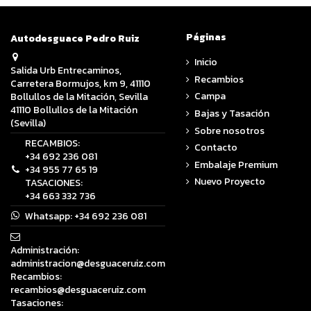
Páginas
Autodesguace Pedro Ruiz
Inicio
Salida Urb Entrecaminos,
Recambios
Carretera Bormujos, km 9, 41110
Campa
Bollullos de la Mitación, Sevilla
41110 Bollullos de la Mitación
Bajas y Tasación
(Sevilla)
Sobre nosotros
RECAMBIOS:
Contacto
+34 692 236 081
Embalaje Premium
+34 955 77 65 19
Nuevo Proyecto
TASACIONES:
+34 663 332 736
Whatsapp:
+34 692 236 081
Administración:
administracion@desguaceruiz.com
Recambios:
recambios@desguaceruiz.com
Tasaciones: