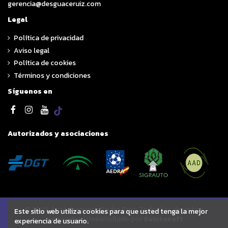
gerencia@desguaceruiz.com
Legal
Política de privacidad
Aviso legal
Política de cookies
Términos y condiciones
Síguenos en
Autorizados y asociaciones
© 2025 Autodesguace Pedro Ruiz. Todos los derechos
Este sitio web utiliza cookies para que usted tenga la mejor
reservados | Desarrollado por
Seintosoft
experiencia de usuario.