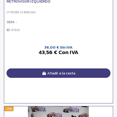
RETROVISOR IZQUIERDO
CITROËN C4 BERLINA
OEM:
-
ID:
97633
36,00 € Sin IVA
43,56 € Con IVA
Añadir a la cesta
-10%