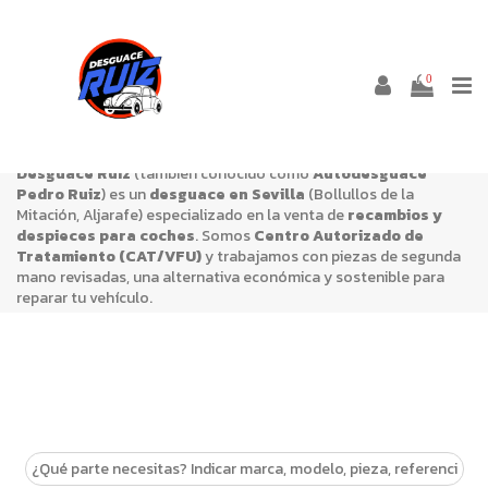
CARROCERIA LATERALES
0
Desguace Ruiz
(también conocido como
Autodesguace
Pedro Ruiz
) es un
desguace en Sevilla
(Bollullos de la
Mitación, Aljarafe) especializado en la venta de
recambios y
despieces para coches
. Somos
Centro Autorizado de
Tratamiento (CAT/VFU)
y trabajamos con piezas de segunda
mano revisadas, una alternativa económica y sostenible para
reparar tu vehículo.
En esta categoría encontrarás
Carroceria laterales
de
desguace, con stock para múltiples marcas y modelos. Si
necesitas confirmar referencias o compatibilidades, nuestro
equipo puede asesorarte antes de la compra.
Estamos en
Salida Urb. Entrecaminos, Carretera Bormujos,
km 9, 41110 Bollullos de la Mitación, Sevilla
y realizamos
envíos. Compra
Carroceria laterales
al mejor precio con la
confianza de un desguace profesional.