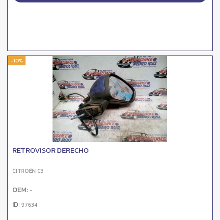
-10%
RETROVISOR DERECHO
CITROËN C3
OEM:
-
ID:
97634