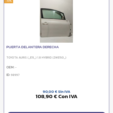
-10%
PUERTA DELANTERA DERECHA
TOYOTA AURIS (_E15_) 1.8 HYBRID (ZWE150_)
OEM:
-
ID:
98997
90,00 € Sin IVA
108,90 € Con IVA