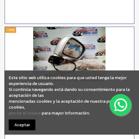
-10%
Este sitio web utiliza cookies para que usted tenga la mejor
experiencia de usuario.
RETROVISOR DERECHO
Si continúa navegando está dando su consentimiento para la
aceptación de las
SUZUKI LIANA RH (ER)
mencionadas cookies y la aceptación de nuestra política de
cookies,
OEM:
-
pinche el enlace
para mayor información.
ID:
96682
Aceptar