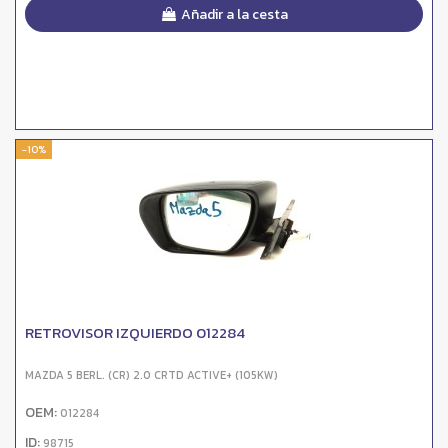
Añadir a la cesta
-10%
RETROVISOR IZQUIERDO 012284
MAZDA 5 BERL. (CR) 2.0 CRTD ACTIVE+ (105KW)
OEM:
012284
ID:
98715