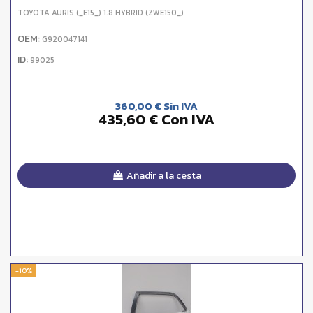
TOYOTA AURIS (_E15_) 1.8 HYBRID (ZWE150_)
OEM:
G920047141
ID:
99025
360,00 € Sin IVA
435,60 € Con IVA
Añadir a la cesta
-10%