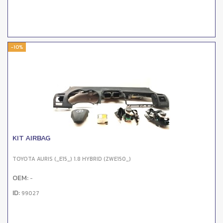
-10%
KIT AIRBAG
TOYOTA AURIS (_E15_) 1.8 HYBRID (ZWE150_)
OEM:
-
ID:
99027