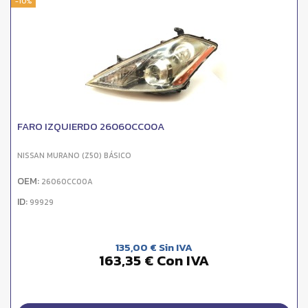
-10%
FARO IZQUIERDO 26060CC00A
NISSAN MURANO (Z50) BÁSICO
OEM:
26060CC00A
ID:
99929
135,00 € Sin IVA
163,35 € Con IVA