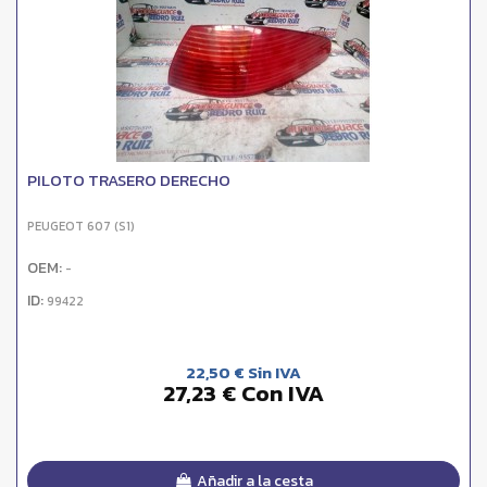
PILOTO TRASERO DERECHO
PEUGEOT 607 (S1)
OEM:
-
ID:
99422
22,50 € Sin IVA
27,23 € Con IVA
Añadir a la cesta