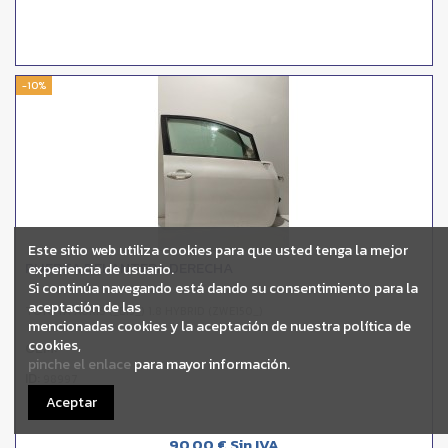
-10%
Este sitio web utiliza cookies para que usted tenga la mejor
PUERTA DELANTERA DERECHA
experiencia de usuario.
Si continúa navegando está dando su consentimiento para la
aceptación de las
TOYOTA AURIS (_E15_) 1.8 HYBRID (ZWE150_)
mencionadas cookies y la aceptación de nuestra política de
cookies,
OEM:
-
pinche el enlace
para mayor información.
ID:
98997
Aceptar
90,00 € Sin IVA