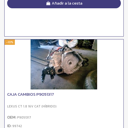
Añadir a la cesta
-10%
CAJA CAMBIOS P9051317
LEXUS CT 1.8 16V CAT (HÍBRIDO)
OEM:
P9051317
ID:
99742