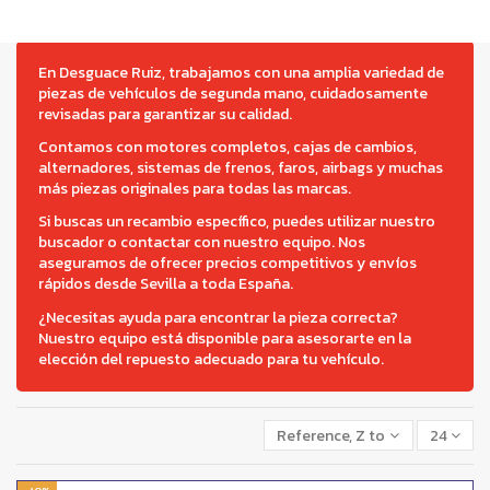
En Desguace Ruiz, trabajamos con una amplia variedad de
piezas de vehículos de segunda mano, cuidadosamente
revisadas para garantizar su calidad.
Contamos con motores completos, cajas de cambios,
alternadores, sistemas de frenos, faros, airbags y muchas
más piezas originales para todas las marcas.
Si buscas un recambio específico, puedes utilizar nuestro
buscador o contactar con nuestro equipo. Nos
aseguramos de ofrecer precios competitivos y envíos
rápidos desde Sevilla a toda España.
¿Necesitas ayuda para encontrar la pieza correcta?
Nuestro equipo está disponible para asesorarte en la
elección del repuesto adecuado para tu vehículo.
Reference, Z to A
24