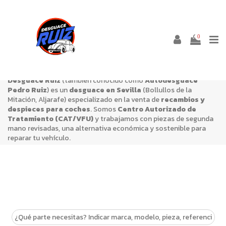
PIEZAS VEHÍCULOS
0
Desguace Ruiz
(también conocido como
Autodesguace
Pedro Ruiz
) es un
desguace en Sevilla
(Bollullos de la
Mitación, Aljarafe) especializado en la venta de
recambios y
despieces para coches
. Somos
Centro Autorizado de
Tratamiento (CAT/VFU)
y trabajamos con piezas de segunda
mano revisadas, una alternativa económica y sostenible para
reparar tu vehículo.
En esta categoría encontrarás
Piezas vehículos
de desguace,
con stock para múltiples marcas y modelos. Si necesitas
confirmar referencias o compatibilidades, nuestro equipo puede
asesorarte antes de la compra.
Estamos en
Salida Urb. Entrecaminos, Carretera Bormujos,
km 9, 41110 Bollullos de la Mitación, Sevilla
y realizamos
envíos. Compra
Piezas vehículos
al mejor precio con la
confianza de un desguace profesional.