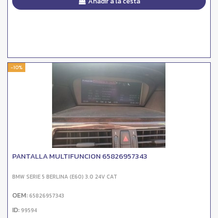
Añadir a la cesta
-10%
PANTALLA MULTIFUNCION 65826957343
BMW SERIE 5 BERLINA (E60) 3.0 24V CAT
OEM:
65826957343
ID:
99594