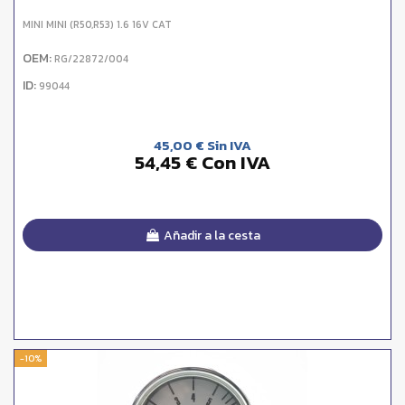
MINI MINI (R50,R53) 1.6 16V CAT
OEM:
RG/22872/004
ID:
99044
45,00 € Sin IVA
54,45 € Con IVA
Añadir a la cesta
-10%