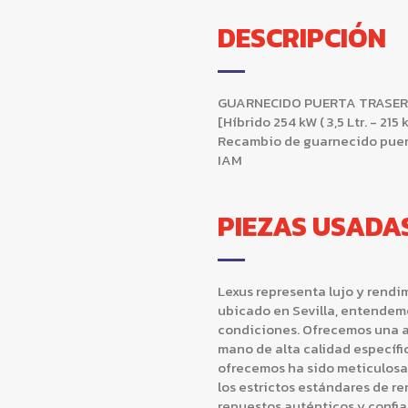
DESCRIPCIÓN
GUARNECIDO PUERTA TRASERA 
[Híbrido 254 kW ( 3,5 Ltr. - 
Recambio de guarnecido puert
IAM
PIEZAS USADA
Lexus representa lujo y rendi
ubicado en Sevilla, entendem
condiciones. Ofrecemos una a
mano de alta calidad específ
ofrecemos ha sido meticulos
los estrictos estándares de r
repuestos auténticos y confia