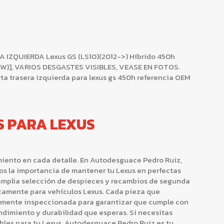
IZQUIERDA Lexus GS (LS10)(2012->) Híbrido 450h
215 kW)], VARIOS DESGASTES VISIBLES, VEASE EN FOTOS.
a trasera izquierda para lexus gs 450h referencia OEM
S PARA LEXUS
miento en cada detalle. En Autodesguace Pedro Ruiz,
os la importancia de mantener tu Lexus en perfectas
mplia selección de despieces y recambios de segunda
icamente para vehículos Lexus. Cada pieza que
amente inspeccionada para garantizar que cumple con
endimiento y durabilidad que esperas. Si necesitas
bles para tu Lexus, Autodesguace Pedro Ruiz es tu