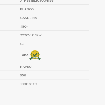
JTHBS1BL105004186
BLANCO
GASOLINA
450h
292CV 215KW
GS
1 año
NAVE01
356
100028713