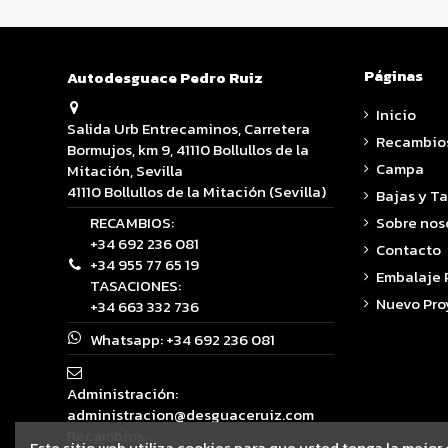
Páginas
Autodesguace Pedro Ruiz
Inicio
Salida Urb Entrecaminos, Carretera
Recambio
Bormujos, km 9, 41110 Bollullos de la
Campa
Mitación, Sevilla
41110 Bollullos de la Mitación (Sevilla)
Bajas y T
RECAMBIOS:
Sobre nos
+34 692 236 081
Contacto
+34 955 77 65 19
Embalaje
TASACIONES:
Nuevo Pro
+34 663 332 736
Whatsapp:
+34 692 236 081
Administración:
administracion@desguaceruiz.com
Recambios:
Este sitio web utiliza cookies para que usted tenga la mejor