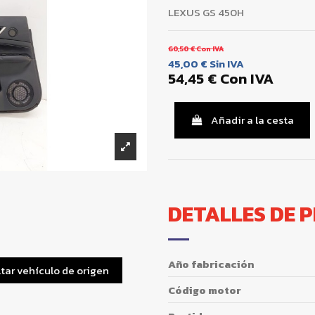
LEXUS GS 450H
60,50 €
Con IVA
45,00 €
Sin IVA
54,45 €
Con IVA
Añadir a la cesta
DETALLES DE 
Año fabricación
tar vehículo de origen
Código motor