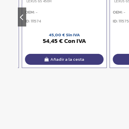
LEXUS GS 450H
LEXUS GS
OEM:
OEM:
-
-
ID:
ID:
111574
111575
45,00 € Sin IVA
54,45 € Con IVA
Añadir a la cesta