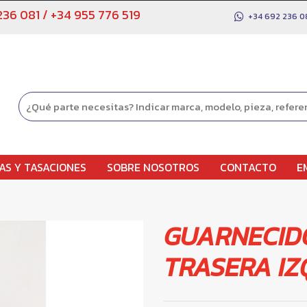
236 081
/
+34 955 776 519
+34 692 236 0
AS Y TASACIONES
SOBRE NOSOTROS
CONTACTO
E
GUARNECID
TRASERA IZ