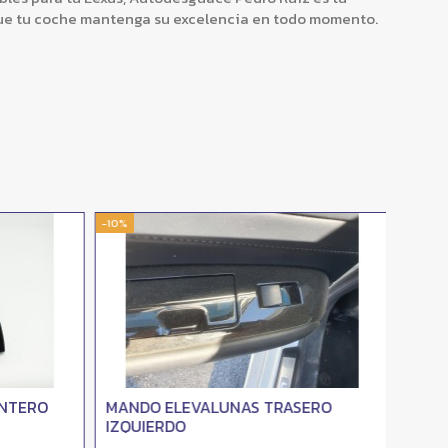
ue tu coche mantenga su excelencia en todo momento.
-10%
-10%
NTERO
MANDO ELEVALUNAS TRASERO
GUAR
IZQUIERDO
DERE