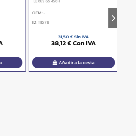
LEXUS GS 450H
LEXUS 
OEM:
OEM:
-
-
ID:
ID:
111578
1115
31,50 € Sin IVA
A
38,12 € Con IVA
Añadir a la cesta