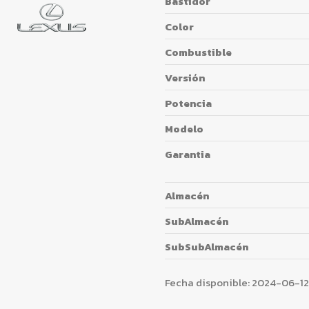
Bastidor
Color
Combustible
Versión
Potencia
Modelo
Garantia
Almacén
SubAlmacén
SubSubAlmacén
Fecha disponible:
2024-06-12