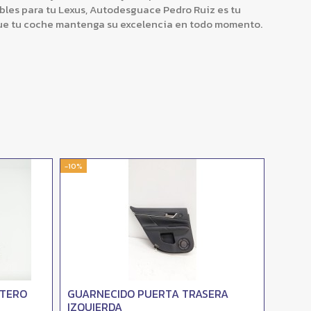
bles para tu Lexus, Autodesguace Pedro Ruiz es tu
ue tu coche mantenga su excelencia en todo momento.
-10%
-10%
NTERO
GUARNECIDO PUERTA TRASERA
MAND
IZQUIERDA
IZQUI