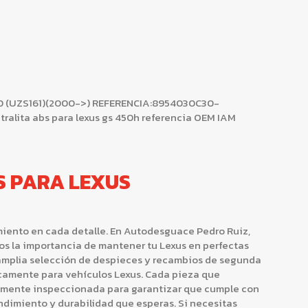
0 (UZS161)(2000->) REFERENCIA:8954030C30-
ralita abs para lexus gs 450h referencia OEM IAM
S PARA LEXUS
miento en cada detalle. En Autodesguace Pedro Ruiz,
os la importancia de mantener tu Lexus en perfectas
mplia selección de despieces y recambios de segunda
icamente para vehículos Lexus. Cada pieza que
amente inspeccionada para garantizar que cumple con
endimiento y durabilidad que esperas. Si necesitas