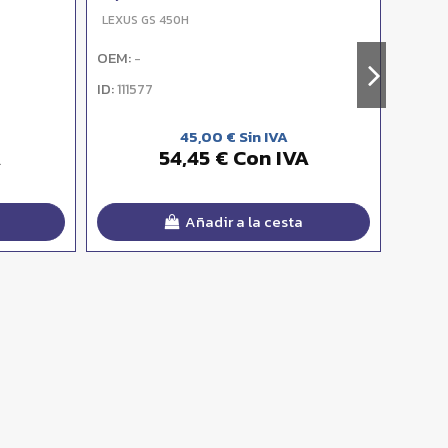
LEXUS GS 450H
LEXUS 
OEM:
OEM:
-
-
ID:
ID:
111577
1115
45,00 € Sin IVA
A
54,45 € Con IVA
Añadir a la cesta