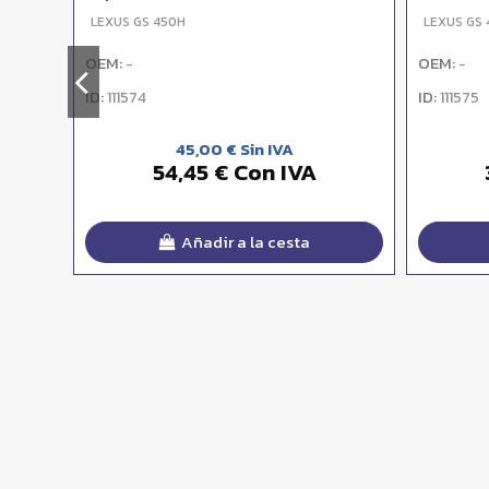
LEXUS GS 450H
LEXUS GS
OEM:
OEM:
-
-
ID:
ID:
111574
111575
45,00 € Sin IVA
54,45 € Con IVA
Añadir a la cesta