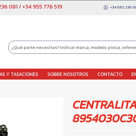
236 081
/
+34 955 776 519
+34 692 236 0
AS Y TASACIONES
SOBRE NOSOTROS
CONTACTO
E
CENTRALIT
8954030C3