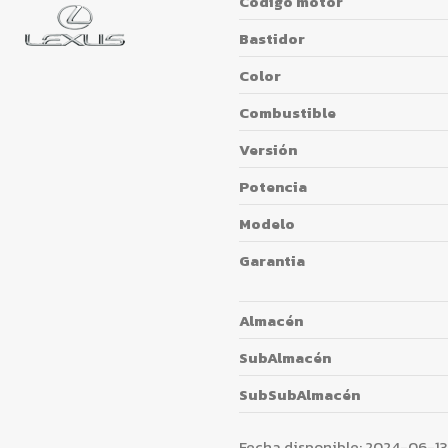
Código motor
Bastidor
Color
Combustible
Versión
Potencia
Modelo
Garantia
Almacén
SubAlmacén
SubSubAlmacén
Fecha disponible:
2024-06-13