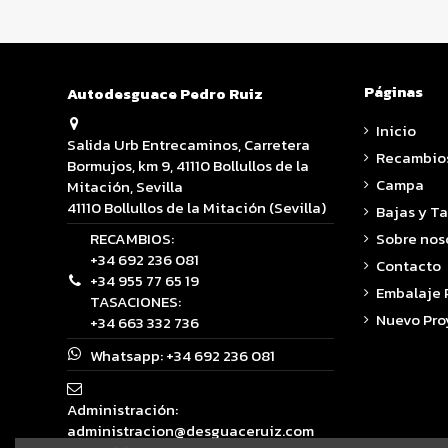
Páginas
Autodesguace Pedro Ruiz
Inicio
Salida Urb Entrecaminos, Carretera
Recambio
Bormujos, km 9, 41110 Bollullos de la
Campa
Mitación, Sevilla
41110 Bollullos de la Mitación (Sevilla)
Bajas y T
RECAMBIOS:
Sobre nos
+34 692 236 081
Contacto
+34 955 77 65 19
Embalaje
TASACIONES:
Nuevo Pro
+34 663 332 736
Whatsapp:
+34 692 236 081
Administración:
administracion@desguaceruiz.com