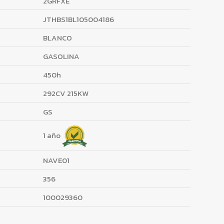
2GRFXE
JTHBS1BL105004186
BLANCO
GASOLINA
450h
292CV 215KW
GS
1 año
NAVE01
356
100029360