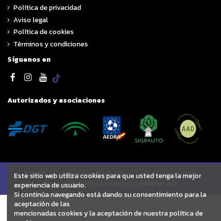
Política de privacidad
Aviso legal
Política de cookies
Términos y condiciones
Síguenos en
Autorizados y asociaciones
© 2025 Autodesguace Pedro Ruiz. Todos los derechos
Este sitio web utiliza cookies para que usted tenga la mejor
reservados | Desarrollado por
Seintosoft
experiencia de usuario.
Si continúa navegando está dando su consentimiento para la
aceptación de las
mencionadas cookies y la aceptación de nuestra política de