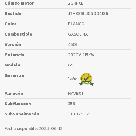
Código motor
2GRFXE
Bastidor
JTHBS1BL105004186
Color
BLANCO
Combustible
GASOLINA
Versión
450h
Potencia
292CV 215KW
Modelo
GS
Garantia
1 año
Almacén
NAVE01
SubAlmacén
356
SubSubAlmacén
100029071
Fecha disponible:
2024-06-12