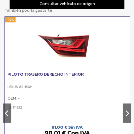
Consultar vehículo de origen
También podría gustarte
-10%
PILOTO TRASERO DERECHO INTERIOR
LEXUS GS 450H
OEM:
-
ID:
111532
81,00 € Sin IVA
98,01 € Con IVA