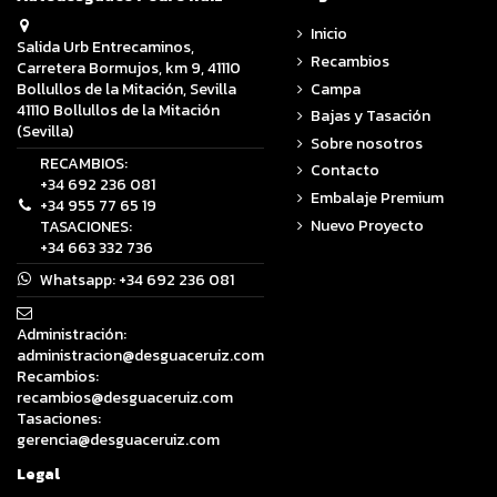
Inicio
Salida Urb Entrecaminos,
Recambios
Carretera Bormujos, km 9, 41110
Campa
Bollullos de la Mitación, Sevilla
41110 Bollullos de la Mitación
Bajas y Tasación
(Sevilla)
Sobre nosotros
RECAMBIOS:
Contacto
+34 692 236 081
Embalaje Premium
+34 955 77 65 19
Nuevo Proyecto
TASACIONES:
+34 663 332 736
Whatsapp:
+34 692 236 081
Administración:
administracion@desguaceruiz.com
Recambios:
recambios@desguaceruiz.com
Tasaciones:
gerencia@desguaceruiz.com
Legal