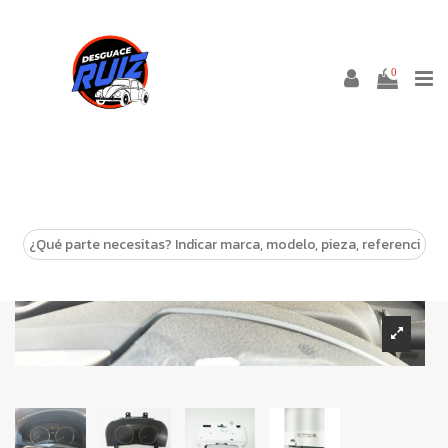
0
-10%