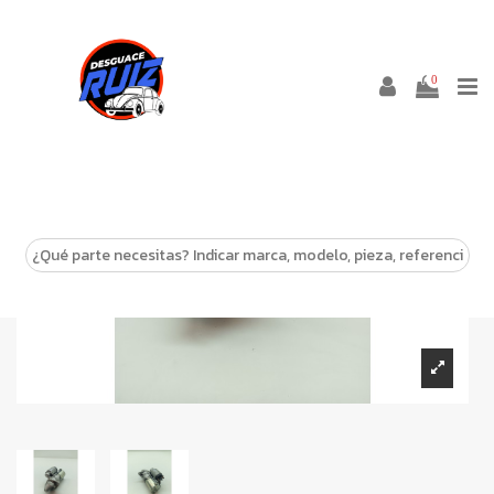
0
-10%