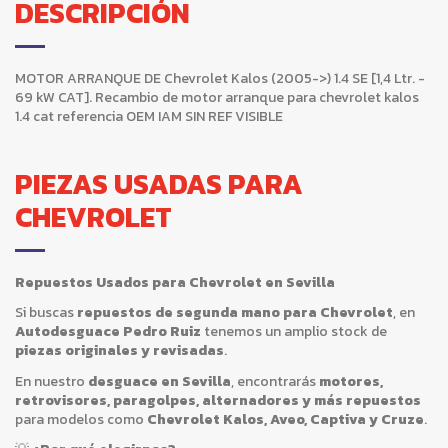
DESCRIPCIÓN
MOTOR ARRANQUE DE Chevrolet Kalos (2005->) 1.4 SE [1,4 Ltr. -
69 kW CAT]. Recambio de motor arranque para chevrolet kalos
1.4 cat referencia OEM IAM SIN REF VISIBLE
PIEZAS USADAS PARA
CHEVROLET
Repuestos Usados para Chevrolet en Sevilla
Si buscas
repuestos de segunda mano para Chevrolet
, en
Autodesguace Pedro Ruiz
tenemos un amplio stock de
piezas originales y revisadas
.
En nuestro
desguace en Sevilla
, encontrarás
motores,
retrovisores, paragolpes, alternadores y más repuestos
para modelos como
Chevrolet Kalos, Aveo, Captiva y Cruze
.