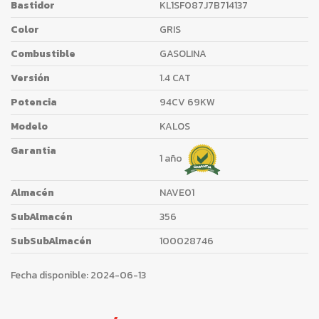
Bastidor
KL1SF087J7B714137
Color
GRIS
Combustible
GASOLINA
Versión
1.4 CAT
Potencia
94CV 69KW
Modelo
KALOS
Garantia
1 año
Almacén
NAVE01
SubAlmacén
356
SubSubAlmacén
100028746
Fecha disponible:
2024-06-13