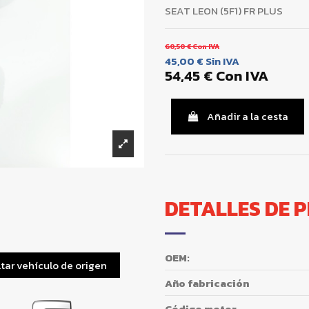
SEAT LEON (5F1) FR PLUS
60,50 €
Con IVA
45,00 €
Sin IVA
54,45 €
Con IVA
Añadir a la cesta
DETALLES DE 
OEM:
tar vehículo de origen
Año fabricación
Código motor