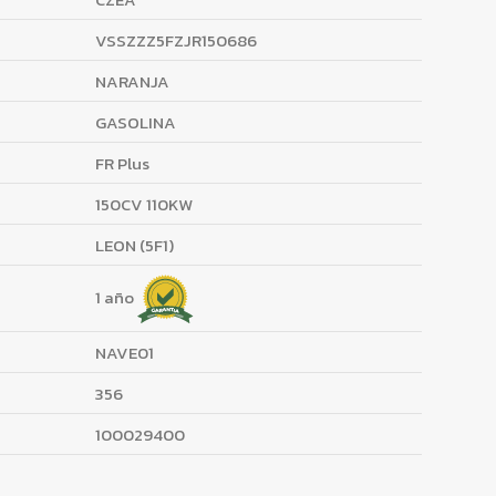
VSSZZZ5FZJR150686
NARANJA
GASOLINA
FR Plus
150CV 110KW
LEON (5F1)
1 año
NAVE01
356
100029400