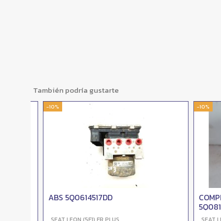
También podría gustarte
-10%
-10%
ABS 5Q0614517DD
COMPRES
5Q0816
SEAT LEON (5F1) FR PLUS
SEAT LEON