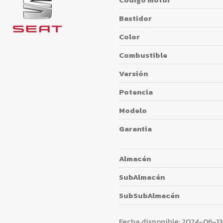
Bastidor
Color
Combustible
Versión
Potencia
Modelo
Garantia
Almacén
SubAlmacén
SubSubAlmacén
Fecha disponible:
2024-06-13