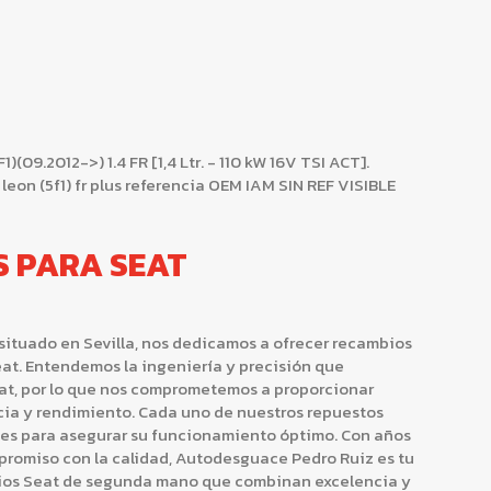
(09.2012->) 1.4 FR [1,4 Ltr. - 110 kW 16V TSI ACT].
eon (5f1) fr plus referencia OEM IAM SIN REF VISIBLE
S PARA SEAT
situado en Sevilla, nos dedicamos a ofrecer recambios
at. Entendemos la ingeniería y precisión que
at, por lo que nos comprometemos a proporcionar
cia y rendimiento. Cada uno de nuestros repuestos
nes para asegurar su funcionamiento óptimo. Con años
promiso con la calidad, Autodesguace Pedro Ruiz es tu
bios Seat de segunda mano que combinan excelencia y