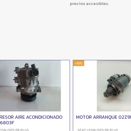
precios accesibles.
-10%
OR AIRE ACONDICIONADO
MOTOR ARRANQUE 02Z9110
803F
 (5F1) FR PLUS
SEAT LEON (5F1) FR PLUS