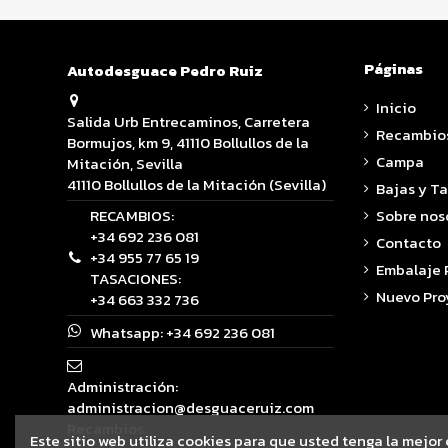
Páginas
Autodesguace Pedro Ruiz
Inicio
Salida Urb Entrecaminos, Carretera
Recambio
Bormujos, km 9, 41110 Bollullos de la
Campa
Mitación, Sevilla
41110 Bollullos de la Mitación (Sevilla)
Bajas y T
RECAMBIOS:
Sobre nos
+34 692 236 081
Contacto
+34 955 77 65 19
Embalaje
TASACIONES:
Nuevo Pro
+34 663 332 736
Whatsapp:
+34 692 236 081
Administración:
administracion@desguaceruiz.com
Recambios:
Este sitio web utiliza cookies para que usted tenga la mejor