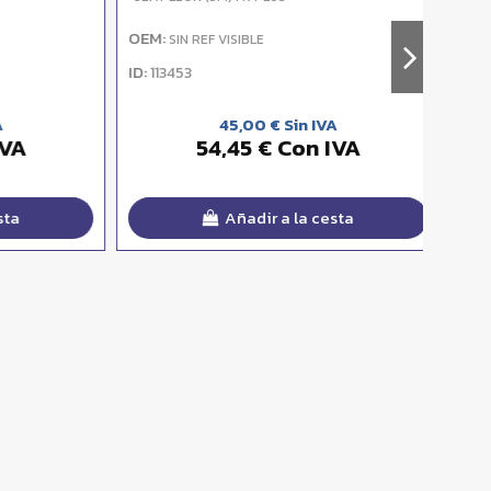
OEM:
OEM:
SIN REF VISIBLE
S
ID:
ID:
113453
1134
45,00 € Sin IVA
A
54,45 € Con IVA
Añadir a la cesta