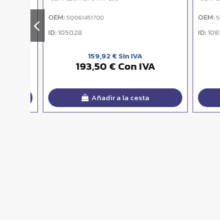
OEM:
OEM:
5Q0614517DD
5Q0
ID:
ID:
105028
108191
159,92 € Sin IVA
193,50 € Con IVA
Añadir a la cesta