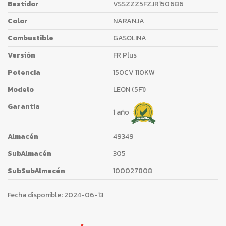
Bastidor
VSSZZZ5FZJR150686
Color
NARANJA
Combustible
GASOLINA
Versión
FR Plus
Potencia
150CV 110KW
Modelo
LEON (5F1)
Garantia
1 año
Almacén
49349
SubAlmacén
305
SubSubAlmacén
100027808
Fecha disponible:
2024-06-13