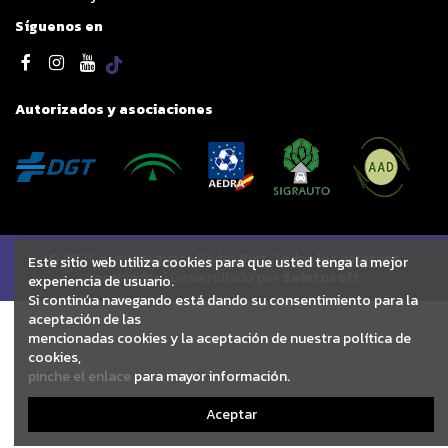
Síguenos en
Autorizados y asociaciones
© 2025 Autodesguace Pedro Ruiz. Todos los derechos
Este sitio web utiliza cookies para que usted tenga la mejor
reservados | Desarrollado por
Seintosoft
experiencia de usuario.
Si continúa navegando está dando su consentimiento para la
aceptación de las
mencionadas cookies y la aceptación de nuestra política de
cookies,
pinche el enlace
para mayor información.
Aceptar