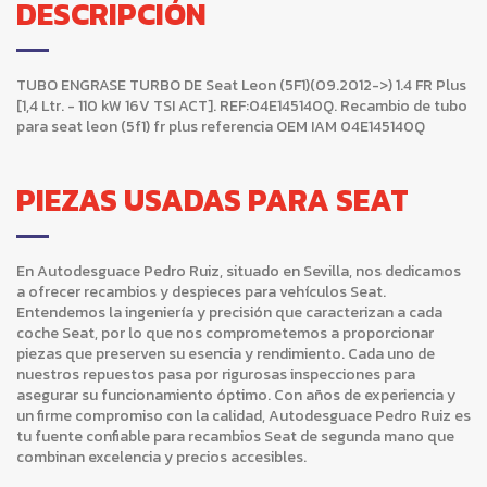
DESCRIPCIÓN
TUBO ENGRASE TURBO DE Seat Leon (5F1)(09.2012->) 1.4 FR Plus
[1,4 Ltr. - 110 kW 16V TSI ACT]. REF:04E145140Q. Recambio de tubo
para seat leon (5f1) fr plus referencia OEM IAM 04E145140Q
PIEZAS USADAS PARA SEAT
En Autodesguace Pedro Ruiz, situado en Sevilla, nos dedicamos
a ofrecer recambios y despieces para vehículos Seat.
Entendemos la ingeniería y precisión que caracterizan a cada
coche Seat, por lo que nos comprometemos a proporcionar
piezas que preserven su esencia y rendimiento. Cada uno de
nuestros repuestos pasa por rigurosas inspecciones para
asegurar su funcionamiento óptimo. Con años de experiencia y
un firme compromiso con la calidad, Autodesguace Pedro Ruiz es
tu fuente confiable para recambios Seat de segunda mano que
combinan excelencia y precios accesibles.