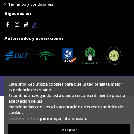
Términos y condiciones
Síguenos en
Autorizados y asociaciones
© 2025 Autodesguace Pedro Ruiz. Todos los derechos
Este sitio web utiliza cookies para que usted tenga la mejor
reservados | Desarrollado por
Seintosoft
experiencia de usuario.
Si continúa navegando está dando su consentimiento para la
aceptación de las
mencionadas cookies y la aceptación de nuestra política de
cookies,
pinche el enlace
para mayor información.
Aceptar