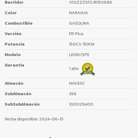
Bastidor
VSSZZZ5FZJR150686
Color
NARANJA
Combustible
GASOLINA
Versión
FR Plus
Potencia
150CV 110KW
Modelo
LEON (5F1)
Garantia
1 año
Almacén
NAVE01
SubAlmacén
356
SubSubAlmacén
100029400
Fecha disponible:
2024-06-13