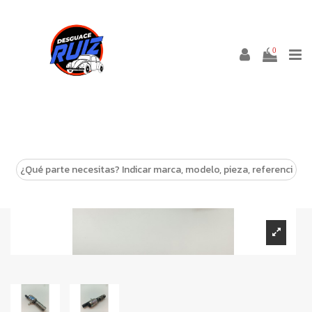
0
-10%