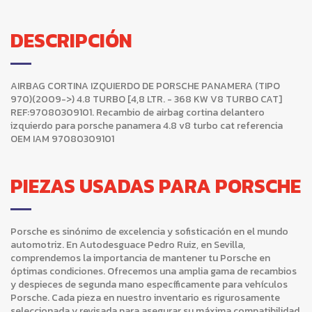
DESCRIPCIÓN
AIRBAG CORTINA IZQUIERDO DE PORSCHE PANAMERA (TIPO
970)(2009->) 4.8 TURBO [4,8 LTR. - 368 KW V8 TURBO CAT]
REF:97080309101. Recambio de airbag cortina delantero
izquierdo para porsche panamera 4.8 v8 turbo cat referencia
OEM IAM 97080309101
PIEZAS USADAS PARA PORSCHE
Porsche es sinónimo de excelencia y sofisticación en el mundo
automotriz. En Autodesguace Pedro Ruiz, en Sevilla,
comprendemos la importancia de mantener tu Porsche en
óptimas condiciones. Ofrecemos una amplia gama de recambios
y despieces de segunda mano específicamente para vehículos
Porsche. Cada pieza en nuestro inventario es rigurosamente
seleccionada y revisada para asegurar su máxima compatibilidad