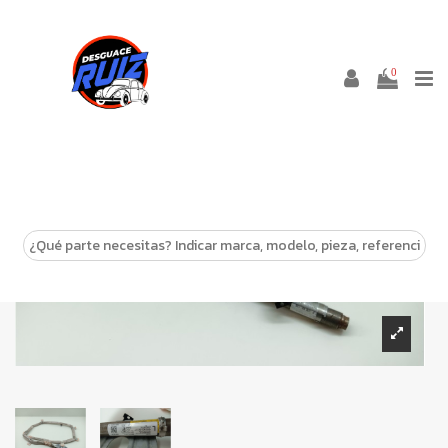
0
-10%