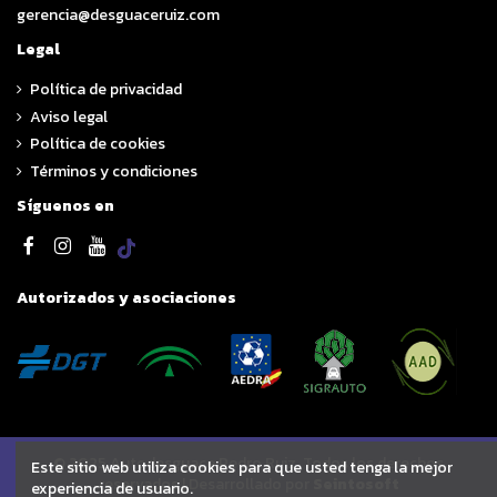
gerencia@desguaceruiz.com
Legal
Política de privacidad
Aviso legal
Política de cookies
Términos y condiciones
Síguenos en
Autorizados y asociaciones
© 2025 Autodesguace Pedro Ruiz. Todos los derechos
Este sitio web utiliza cookies para que usted tenga la mejor
reservados | Desarrollado por
Seintosoft
experiencia de usuario.