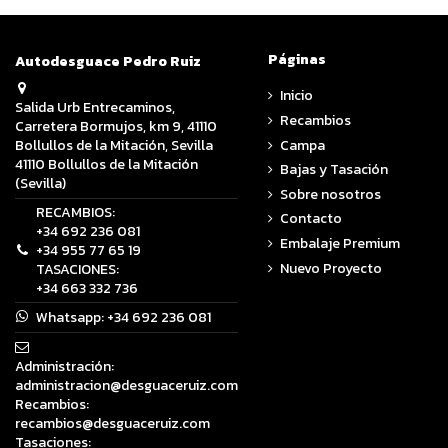
Páginas
Autodesguace Pedro Ruiz
Inicio
Salida Urb Entrecaminos,
Recambios
Carretera Bormujos, km 9, 41110
Campa
Bollullos de la Mitación, Sevilla
41110 Bollullos de la Mitación
Bajas y Tasación
(Sevilla)
Sobre nosotros
RECAMBIOS:
Contacto
+34 692 236 081
Embalaje Premium
+34 955 77 65 19
Nuevo Proyecto
TASACIONES:
+34 663 332 736
Whatsapp:
+34 692 236 081
Administración:
administracion@desguaceruiz.com
Recambios:
recambios@desguaceruiz.com
Tasaciones: