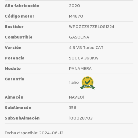
Año fabricación
2020
Código motor
M4870
Bastidor
WP0ZZZ97ZBL081224
Combustible
GASOLINA
Versión
4.8 V8 Turbo CAT
Potencia
500CV 368KW
Modelo
PANAMERA
Garantia
1 año
Almacén
NAVE01
SubAlmacén
356
SubSubAlmacén
100028703
Fecha disponible:
2024-06-12