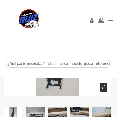
0
-10%