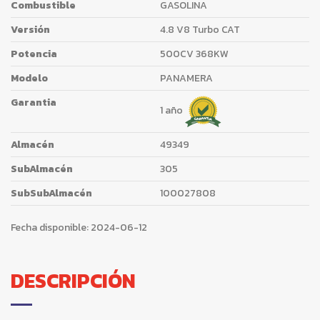
Combustible
GASOLINA
Versión
4.8 V8 Turbo CAT
Potencia
500CV 368KW
Modelo
PANAMERA
Garantia
1 año
Almacén
49349
SubAlmacén
305
SubSubAlmacén
100027808
Fecha disponible:
2024-06-12
DESCRIPCIÓN