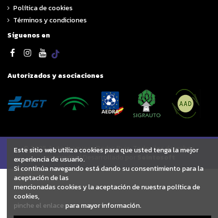
Política de cookies
Términos y condiciones
Síguenos en
Autorizados y asociaciones
© 2025 Autodesguace Pedro Ruiz. Todos los derechos
Este sitio web utiliza cookies para que usted tenga la mejor
reservados | Desarrollado por
Seintosoft
experiencia de usuario.
Si continúa navegando está dando su consentimiento para la
aceptación de las
mencionadas cookies y la aceptación de nuestra política de
cookies,
pinche el enlace
para mayor información.