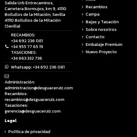
Salida Urb Entrecaminos,
Recambios
Carretera Bormujos, km 9, 41110
Campa
Bollullos de la Mitación, Sevilla
41110 Bollullos de la Mitación
Bajas y Tasación
(Sevilla)
Sobre nosotros
RECAMBIOS:
Contacto
+34 692 236 081
Embalaje Premium
+34 955 77 65 19
Nuevo Proyecto
TASACIONES:
+34 663 332 736
Whatsapp:
+34 692 236 081
Administración:
administracion@desguaceruiz.com
Recambios:
recambios@desguaceruiz.com
Tasaciones:
gerencia@desguaceruiz.com
Legal
Política de privacidad