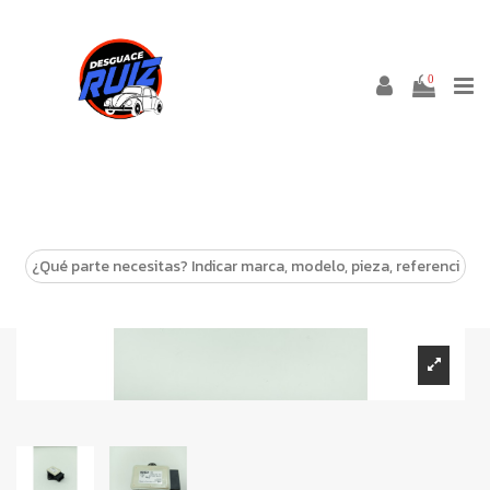
0
-10%