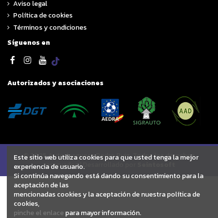
Aviso legal
Política de cookies
Términos y condiciones
Síguenos en
Autorizados y asociaciones
© 2025 Autodesguace Pedro Ruiz. Todos los derechos
Este sitio web utiliza cookies para que usted tenga la mejor
reservados | Desarrollado por
Seintosoft
experiencia de usuario.
Si continúa navegando está dando su consentimiento para la
aceptación de las
mencionadas cookies y la aceptación de nuestra política de
cookies,
pinche el enlace
para mayor información.