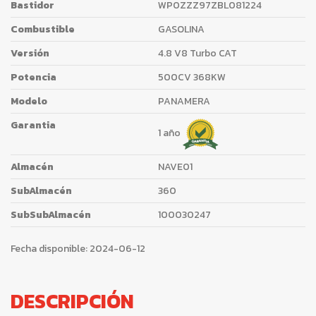
Bastidor
WP0ZZZ97ZBL081224
Combustible
GASOLINA
Versión
4.8 V8 Turbo CAT
Potencia
500CV 368KW
Modelo
PANAMERA
Garantia
1 año
Almacén
NAVE01
SubAlmacén
360
SubSubAlmacén
100030247
Fecha disponible:
2024-06-12
DESCRIPCIÓN