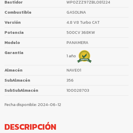
Bastidor
WP0ZZZ97ZBL081224
Combustible
GASOLINA
Versión
4.8 V8 Turbo CAT
Potencia
500CV 368KW
Modelo
PANAMERA
Garantia
1 año
Almacén
NAVE01
SubAlmacén
356
SubSubAlmacén
100028703
Fecha disponible:
2024-06-12
DESCRIPCIÓN