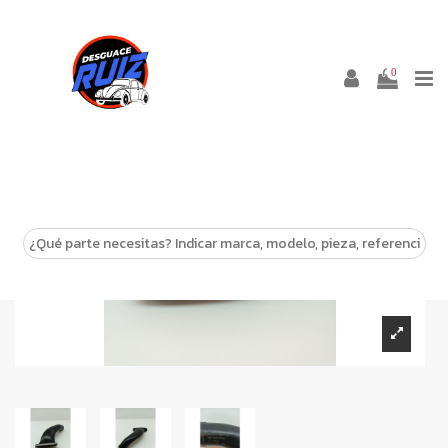
0
-10%