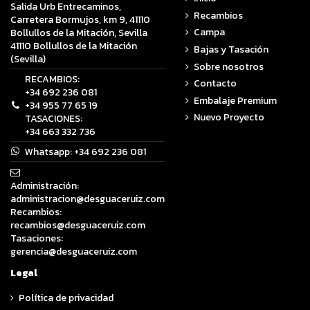
Salida Urb Entrecaminos,
Recambios
Carretera Bormujos, km 9, 41110
Campa
Bollullos de la Mitación, Sevilla
41110 Bollullos de la Mitación
Bajas y Tasación
(Sevilla)
Sobre nosotros
RECAMBIOS:
Contacto
+34 692 236 081
Embalaje Premium
+34 955 77 65 19
Nuevo Proyecto
TASACIONES:
+34 663 332 736
Whatsapp:
+34 692 236 081
Administración:
administracion@desguaceruiz.com
Recambios:
recambios@desguaceruiz.com
Tasaciones:
gerencia@desguaceruiz.com
Legal
Política de privacidad