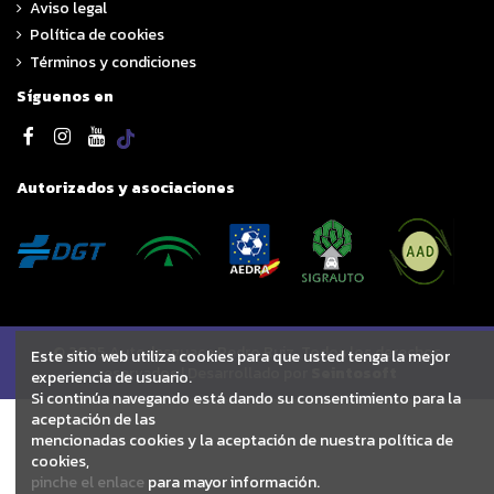
Aviso legal
Política de cookies
Términos y condiciones
Síguenos en
Autorizados y asociaciones
© 2025 Autodesguace Pedro Ruiz. Todos los derechos
Este sitio web utiliza cookies para que usted tenga la mejor
reservados | Desarrollado por
Seintosoft
experiencia de usuario.
Si continúa navegando está dando su consentimiento para la
aceptación de las
mencionadas cookies y la aceptación de nuestra política de
cookies,
pinche el enlace
para mayor información.