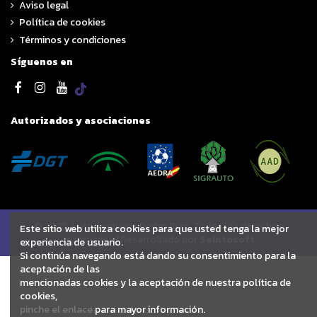
Aviso legal
Política de cookies
Términos y condiciones
Síguenos en
Autorizados y asociaciones
© 2025 Autodesguace Pedro Ruiz. Todos los derechos
Este sitio web utiliza cookies para que usted tenga la mejor
reservados | Desarrollado por
Seintosoft
experiencia de usuario.
Si continúa navegando está dando su consentimiento para la
aceptación de las
mencionadas cookies y la aceptación de nuestra política de
cookies,
pinche el enlace
para mayor información.