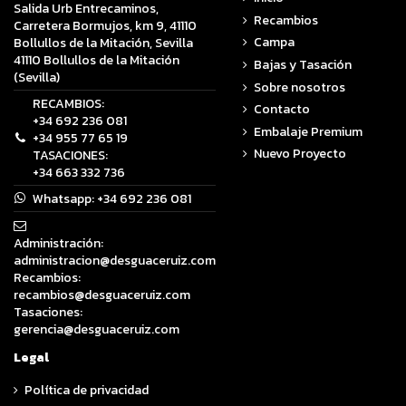
Salida Urb Entrecaminos,
Recambios
Carretera Bormujos, km 9, 41110
Campa
Bollullos de la Mitación, Sevilla
41110 Bollullos de la Mitación
Bajas y Tasación
(Sevilla)
Sobre nosotros
RECAMBIOS:
Contacto
+34 692 236 081
Embalaje Premium
+34 955 77 65 19
Nuevo Proyecto
TASACIONES:
+34 663 332 736
Whatsapp:
+34 692 236 081
Administración:
administracion@desguaceruiz.com
Recambios:
recambios@desguaceruiz.com
Tasaciones:
gerencia@desguaceruiz.com
Legal
Política de privacidad