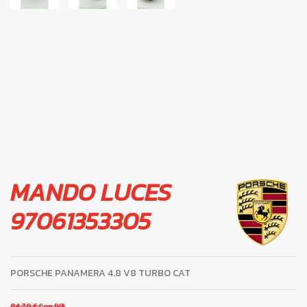
MANDO LUCES
97061353305
PORSCHE PANAMERA 4.8 V8 TURBO CAT
84,70 €
Con IVA