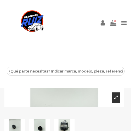
0
-10%