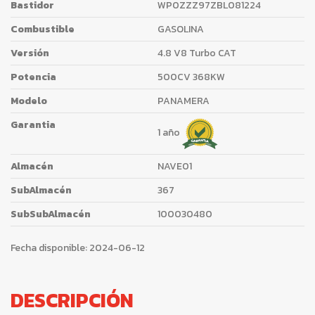
Bastidor
WP0ZZZ97ZBL081224
Combustible
GASOLINA
Versión
4.8 V8 Turbo CAT
Potencia
500CV 368KW
Modelo
PANAMERA
Garantia
1 año
Almacén
NAVE01
SubAlmacén
367
SubSubAlmacén
100030480
Fecha disponible:
2024-06-12
DESCRIPCIÓN