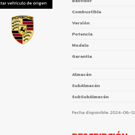
Bastidor
tar vehículo de origen
Combustible
Versión
Potencia
Modelo
Garantia
Almacén
SubAlmacén
SubSubAlmacén
Fecha disponible:
2024-06-12