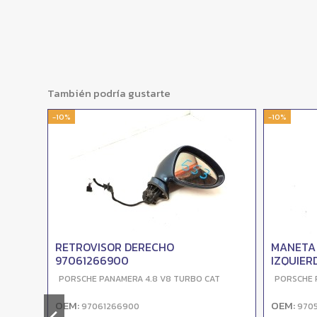
También podría gustarte
-10%
-10%
RETROVISOR DERECHO
MANETA
97061266900
IZQUIER
T
PORSCHE PANAMERA 4.8 V8 TURBO CAT
PORSCHE 
OEM:
OEM:
97061266900
970