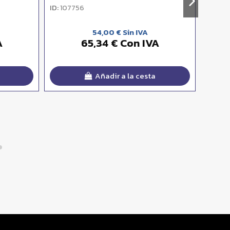
ID:
ID:
107756
107
54,00 € Sin IVA
A
65,34 € Con IVA
Añadir a la cesta