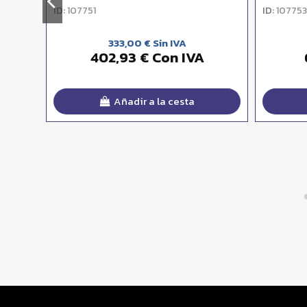
ID:
ID:
107751
107753
333,00 € Sin IVA
402,93 € Con IVA
Añadir a la cesta