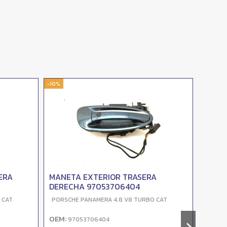
-10%
-10%
ERA
MANETA EXTERIOR TRASERA
RETRO
DERECHA 97053706404
9706
 CAT
PORSCHE PANAMERA 4.8 V8 TURBO CAT
PORSC
OEM:
OEM:
97053706404
9