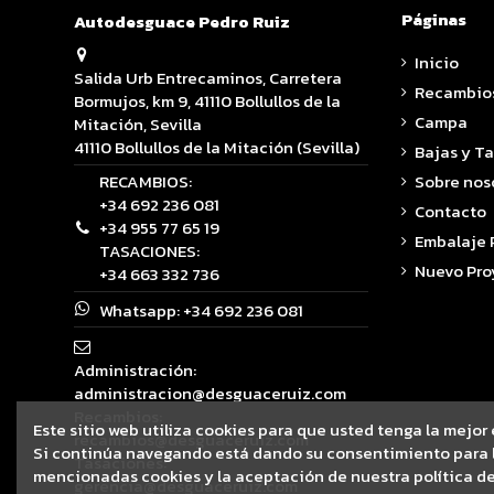
Páginas
Autodesguace Pedro Ruiz
Inicio
Salida Urb Entrecaminos, Carretera
Recambio
Bormujos, km 9, 41110 Bollullos de la
Campa
Mitación, Sevilla
41110 Bollullos de la Mitación (Sevilla)
Bajas y T
RECAMBIOS:
Sobre nos
+34 692 236 081
Contacto
+34 955 77 65 19
Embalaje
TASACIONES:
Nuevo Pro
+34 663 332 736
Whatsapp:
+34 692 236 081
Administración:
administracion@desguaceruiz.com
Recambios:
Este sitio web utiliza cookies para que usted tenga la mejor
recambios@desguaceruiz.com
Si continúa navegando está dando su consentimiento para l
Tasaciones:
mencionadas cookies y la aceptación de nuestra política de
gerencia@desguaceruiz.com