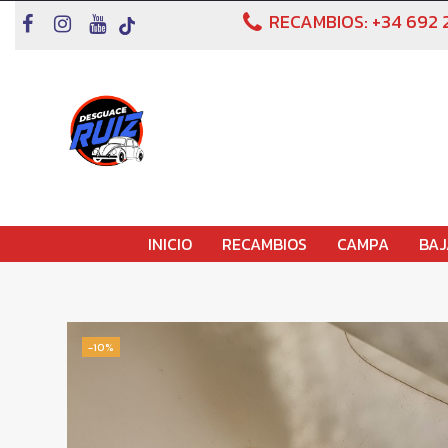
RECAMBIOS:
+34 692 
INICIO
RECAMBIOS
CAMPA
BAJ
-10%