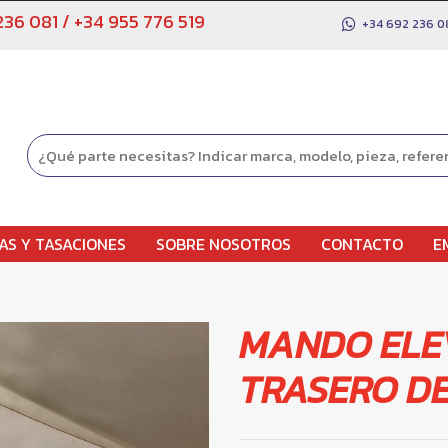
236 081
/
+34 955 776 519
+34 692 236 0
AS Y TASACIONES
SOBRE NOSOTROS
CONTACTO
E
MANDO ELE
TRASERO D