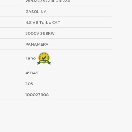
WP0ZZZ97ZBL081224
GASOLINA
4.8 V8 Turbo CAT
500CV 368KW
PANAMERA
1 año
49349
305
100027808