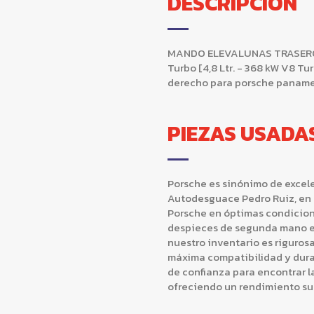
DESCRIPCIÓN
MANDO ELEVALUNAS TRASERO 
Turbo [4,8 Ltr. - 368 kW V8 T
derecho para porsche panamer
PIEZAS USADA
Porsche es sinónimo de excele
Autodesguace Pedro Ruiz, en 
Porsche en óptimas condicio
despieces de segunda mano e
nuestro inventario es riguro
máxima compatibilidad y durab
de confianza para encontrar l
ofreciendo un rendimiento su