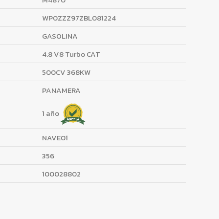
WP0ZZZ97ZBL081224
GASOLINA
4.8 V8 Turbo CAT
500CV 368KW
PANAMERA
1 año
NAVE01
356
100028802