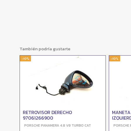
También podría gustarte
-10%
-10%
RETROVISOR DERECHO
MANETA
97061266900
IZQUIER
T
PORSCHE PANAMERA 4.8 V8 TURBO CAT
PORSCHE 