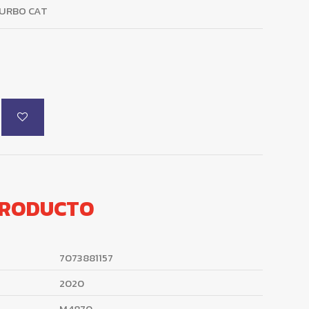
TURBO CAT
PRODUCTO
7073881157
2020
M4870