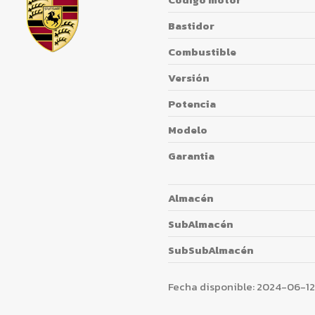
Bastidor
Combustible
Versión
Potencia
Modelo
Garantia
Almacén
SubAlmacén
SubSubAlmacén
Fecha disponible:
2024-06-12