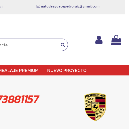
autodesguacepedroruiz@gmail.com
81
MBALAJE PREMIUM
NUEVO PROYECTO
3881157