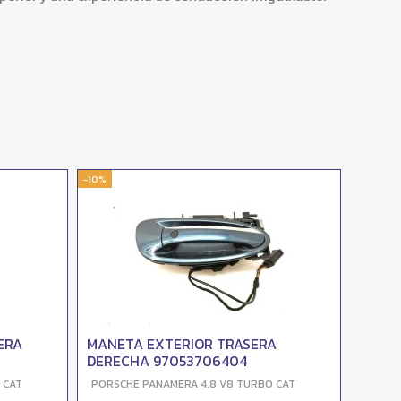
-10%
-10%
ERA
MANETA EXTERIOR TRASERA
RETRO
DERECHA 97053706404
9706
 CAT
PORSCHE PANAMERA 4.8 V8 TURBO CAT
PORSC