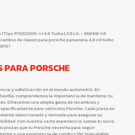
Tipo 970)(2009->) 4.8 Turbo [4,8 Ltr. - 368 kW V8
ecambio de claxon para porsche panamera 4.8 v8 turbo
81157
S PARA PORSCHE
ncia y sofisticación en el mundo automotriz. En
Sevilla, comprendemos la importancia de mantener tu
nes. Ofrecemos una amplia gama de recambios y
specíficamente para vehículos Porsche. Cada pieza en
samente seleccionada y revisada para asegurar su
ilidad. Con nuestra vasta experiencia, somos tu socio
as piezas que tu Porsche necesita para seguir
perior y una experiencia de conducción inigualable.