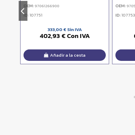
OEM:
OEM:
97061266900
970
ID:
ID:
107751
107753
333,00 € Sin IVA
402,93 € Con IVA
Añadir a la cesta