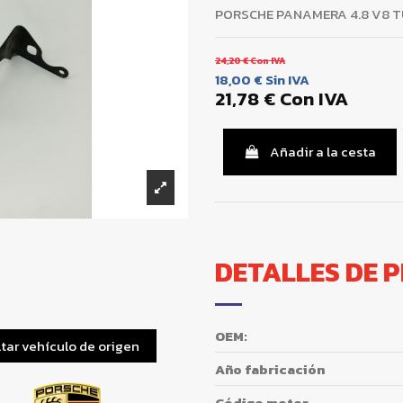
PORSCHE PANAMERA 4.8 V8 
24,20 €
Con IVA
18,00 €
Sin IVA
21,78 €
Con IVA
Añadir a la cesta
DETALLES DE 
OEM:
tar vehículo de origen
Año fabricación
Código motor