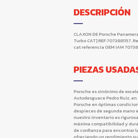
DESCRIPCIÓN
CLAXON DE Porsche Panamera (
Turbo CAT] REF:7073881157. R
cat referencia OEM IAM 70738
PIEZAS USADA
Porsche es sinónimo de excele
Autodesguace Pedro Ruiz, en 
Porsche en óptimas condicio
despieces de segunda mano e
nuestro inventario es riguro
máxima compatibilidad y durab
de confianza para encontrar l
ofreciendo un rendimiento su