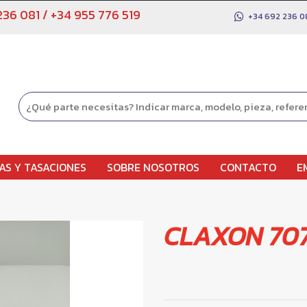
236 081
/
+34 955 776 519
+34 692 236 0
AS Y TASACIONES
SOBRE NOSOTROS
CONTACTO
E
CLAXON 707