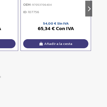
OEM:
OEM:
97053706404
9
ID:
ID:
107756
107
54,00 € Sin IVA
A
65,34 € Con IVA
Añadir a la cesta