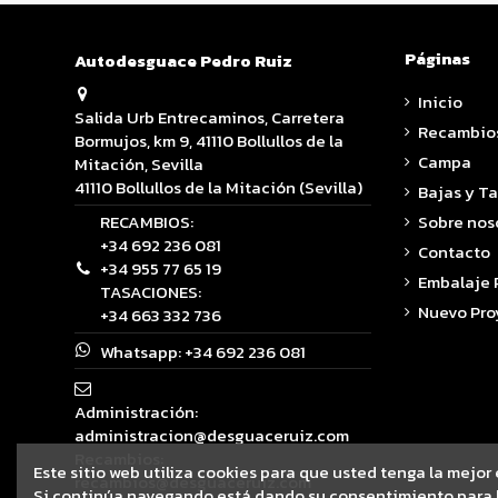
Páginas
Autodesguace Pedro Ruiz
Inicio
Salida Urb Entrecaminos, Carretera
Recambio
Bormujos, km 9, 41110 Bollullos de la
Campa
Mitación, Sevilla
41110 Bollullos de la Mitación (Sevilla)
Bajas y T
RECAMBIOS:
Sobre nos
+34 692 236 081
Contacto
+34 955 77 65 19
Embalaje
TASACIONES:
Nuevo Pro
+34 663 332 736
Whatsapp:
+34 692 236 081
Administración:
administracion@desguaceruiz.com
Recambios:
Este sitio web utiliza cookies para que usted tenga la mejor
recambios@desguaceruiz.com
Si continúa navegando está dando su consentimiento para l