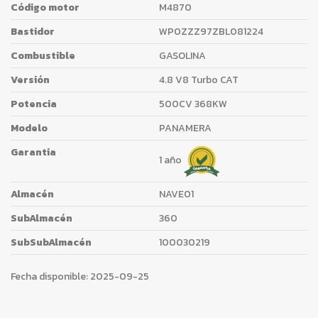
Código motor
M4870
Bastidor
WP0ZZZ97ZBL081224
Combustible
GASOLINA
Versión
4.8 V8 Turbo CAT
Potencia
500CV 368KW
Modelo
PANAMERA
Garantia
1 año
Almacén
NAVE01
SubAlmacén
360
SubSubAlmacén
100030219
Fecha disponible:
2025-09-25