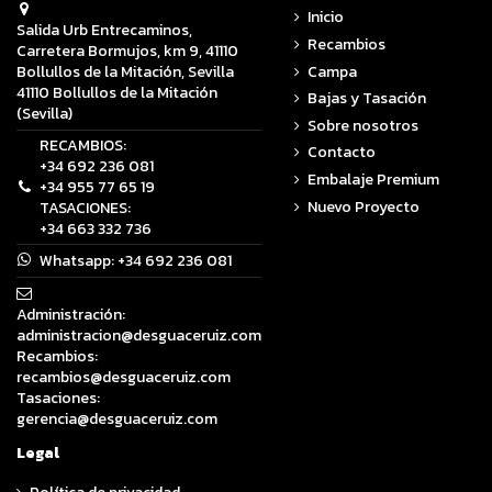
Inicio
Salida Urb Entrecaminos,
Recambios
Carretera Bormujos, km 9, 41110
Campa
Bollullos de la Mitación, Sevilla
41110 Bollullos de la Mitación
Bajas y Tasación
(Sevilla)
Sobre nosotros
RECAMBIOS:
Contacto
+34 692 236 081
Embalaje Premium
+34 955 77 65 19
Nuevo Proyecto
TASACIONES:
+34 663 332 736
Whatsapp:
+34 692 236 081
Administración:
administracion@desguaceruiz.com
Recambios:
recambios@desguaceruiz.com
Tasaciones:
gerencia@desguaceruiz.com
Legal