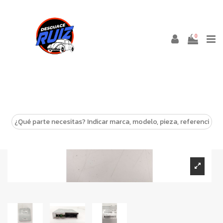
0
-10%