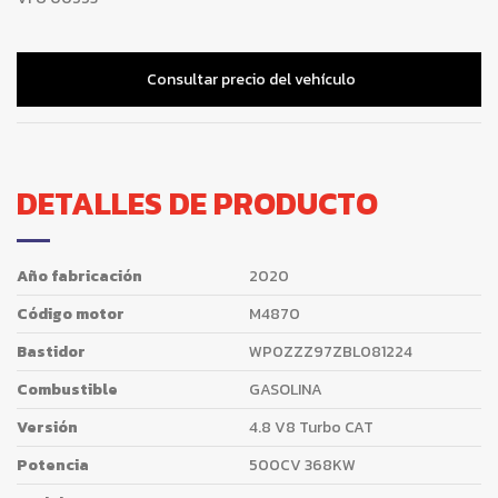
Consultar precio del vehículo
DETALLES DE PRODUCTO
Año fabricación
2020
Código motor
M4870
Bastidor
WP0ZZZ97ZBL081224
Combustible
GASOLINA
Versión
4.8 V8 Turbo CAT
Potencia
500CV 368KW